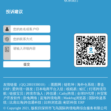
联系我们
投诉建议
提交
友情链接（QQ:2881938010）：
图图网
|
链乾坤
|
海外仓系统
|
赛盒
ERP
|
爱跨境一路发
|
日本电商平台入驻
|
税税易
|
鲸汇
|
灯塔跨境导
航
|
链接宝贝
|
跨境市场人
|
跨信通
|
Cathy跨境
|
全球IP代理
|
外贸客
户开发软件
|
卧兔网络
|
蓝海跨境电商
|
Maskfog浏览器
|
国际快递系
统
|
比肩出海|跨信通科技
|
比特浏览器
|
彬匠科技 ERP
© Copyright 2021, 版权归深圳市飞鸟国际跨境电商综合服务有限公司