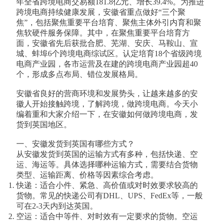
年全省跨境电商交易额181.8亿元、增长39.4%。为推进
跨境电商持续健康发展，安徽省重点做好“三个聚
焦”，包括聚焦重要平台培育、聚焦主体外引内育和聚
焦软硬件服务保障。其中，在聚焦重要平台培育方
面，安徽省先后获批合肥、芜湖、安庆、马鞍山、宣
城、蚌埠6个跨境电商综试区。认定培育18个省级跨境
电商产业园，各市运营及在建的跨境电商产业园超40
个，形成多点布局、错位发展格局。
安徽省良好的营商环境和发展势头，让越来越多的安
徽人开始接触跨境，了解跨境，做跨境电商。今天小
编着重和大家介绍一下，在安徽如何做跨境电商，发
货到英国地区。
一、安徽发货到英国有哪些方式？
从安徽发货到英国的运输方式有多种，包括快递、空
运、海运等。具体选择哪种运输方式，需要结合货物
类型、运输距离、价格等因素综合考虑。
快递：适合小件、紧急、高价值或对时效要求较高的
货物。常见的快递公司有DHL、UPS、FedEx等，一般
可在2-3天内到达英国。
空运：适合中等件、对时效有一定要求的货物。空运