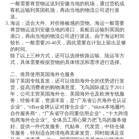
一般需要将货物运送到安徽当地的机场，通过货机或
客机运输到英国机场，再由当地的物流公司进行派
送。
海运：适合大件、对价格敏感的货物。海运一般需要
将货物运送到安徽当地的港口，装船后运输到英国的
港口，再由当地的物流公司进行派送。由于海运时间
较长，一般需要20-40天，因此需要在计划上留出足够
的时间。
除了以上三种方式，还可以选择铁路运输、陆运等方
式，具体需要根据货物的具体情况和需求进行选择。
二、推荐使用英国海外仓服务
除了英国专线直发，还可以借助海外仓的优势进行发
货，提高消费者的购物满意度。飞鸟国际成立于2011
年，公司主营英国海外仓、美国海外仓及欧洲专线服
务，经验丰富，资源丰富，是“广东省公共海外仓认证
企业”，“eBay金牌认证对接仓企业”，“tiktok本地履约
合作服务商“，“广东省守合同重信用企业”，“十大跨境
电商海外仓企业”。全体员工用心聚力把飞鸟的服务做
好。提供一件代发服务、代贴单、代发货，中转仓储
等服务，特别适合跨境电商卖家发货。同时能满足亚