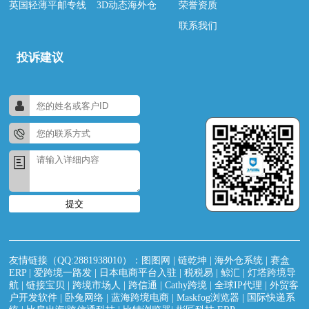
英国轻薄平邮专线
3D动态海外仓
荣誉资质
联系我们
投诉建议
提交
友情链接（QQ:2881938010）：
图图网
|
链乾坤
|
海外仓系统
|
赛盒
ERP
|
爱跨境一路发
|
日本电商平台入驻
|
税税易
|
鲸汇
|
灯塔跨境导
航
|
链接宝贝
|
跨境市场人
|
跨信通
|
Cathy跨境
|
全球IP代理
|
外贸客
户开发软件
|
卧兔网络
|
蓝海跨境电商
|
Maskfog浏览器
|
国际快递系