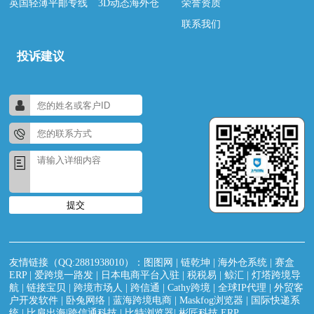
英国轻薄平邮专线
3D动态海外仓
荣誉资质
联系我们
投诉建议
提交
友情链接（QQ:2881938010）：
图图网
|
链乾坤
|
海外仓系统
|
赛盒
ERP
|
爱跨境一路发
|
日本电商平台入驻
|
税税易
|
鲸汇
|
灯塔跨境导
航
|
链接宝贝
|
跨境市场人
|
跨信通
|
Cathy跨境
|
全球IP代理
|
外贸客
户开发软件
|
卧兔网络
|
蓝海跨境电商
|
Maskfog浏览器
|
国际快递系
统
|
比肩出海|跨信通科技
|
比特浏览器
|
彬匠科技 ERP