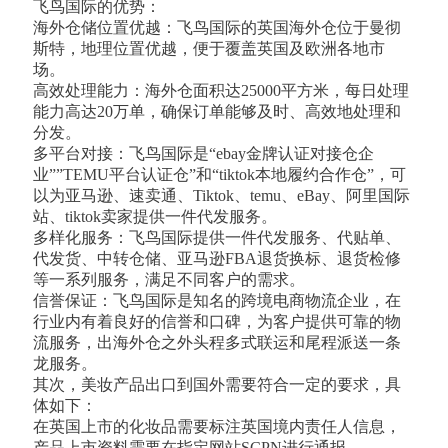
飞鸟国际的优势：
海外仓储位置优越：飞鸟国际的英国海外仓位于曼彻
斯特，地理位置优越，便于覆盖英国及欧洲各地市
场。
高效处理能力：海外仓面积达25000平方米，每日处理
能力高达20万单，确保订单能够及时、高效地处理和
分发。
多平台对接：飞鸟国际是“ebay金牌认证对接仓企
业””TEMU平台认证仓”和“
t
iktok本地履约合作仓”，可
以为亚马逊、速卖通、Tiktok、
t
emu、eBay、阿里国际
站、tiktok卖家提供一件代发服务。
多样化服务：飞鸟国际提供一件代发服务、代贴单、
代发货、中转仓储、亚马逊FBA退货换标、退货检修
等一系列服务，满足不同客户的需求。
信誉保证：飞鸟国际是知名的跨境电商物流企业，在
行业内有着良好的信誉和口碑，为客户提供可靠的物
流服务，出海外仓之外头程多式联运和尾程派送一条
龙服务。
其次，美妆产品出口到国外需要符合一定的要求，具
体如下：
在英国上市的化妆品需要标注英国境内责任人信息，
产品上市资料需要在指定网站SCPN进行通报。