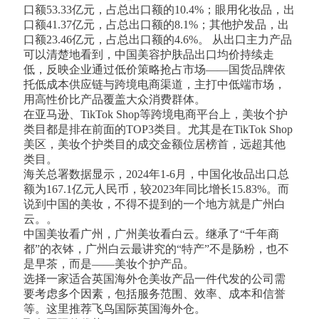
口额53.33亿元，占总出口额的‌10.4%‌；眼用化妆品‌，出
口额41.37亿元，占总出口额的‌8.1%‌；其他护发品，出
口额23.46亿元，占总出口额的‌4.6%。‌ 从出口主力产品
可以清楚地看到，‌中国美容护肤品出口均价持续走
低，反映企业通过低价策略抢占市场——国货品牌依
托‌低成本供应链‌与‌跨境电商渠道‌，主打中低端市场，
用高性价比产品覆盖大众消费群体‌。
在亚马逊、TikTok Shop等跨境电商平台上，美妆个护
类目都是排在前面的TOP3类目。尤其是在TikTok Shop
美区，美妆个护类目的成交金额位居榜首，远超其他
类目。
海关总署数据显示，2024年1-6月，中国化妆品出口总
额为167.1亿元人民币，较2023年同比增长15.83%。而
说到中国的美妆，不得不提到的一个地方就是广州白
云。。
中国美妆看广州，广州美妆看白云。继承了“千年商
都”的衣钵，广州白云最讲究的“特产”不是肠粉，也不
是早茶，而是——美妆个护产品。
选择一家适合英国海外仓美妆产品一件代发的公司需
要考虑多个因素，包括服务范围、效率、成本和信誉
等。这里推荐飞鸟国际英国海外仓。