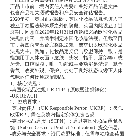
产品上市前，境内责任人需要准备好产品信息文件，
包含产品相关测试报告和产品安全评估报告。
2020年初，英国正式脱欧，英国化妆品法规也进入了
独立于欧盟法规体系之外的阶段。英国为此设立了过
渡期，同意在2020年12月31日前继续采纳欧盟化妆品
法规的内容，并着手制定本国化妆品法规。但截至目
前，英国尚未出台完整版法规，要求仍以欧盟化妆品
法规为主。例如，化妆品定义仍与欧盟保持一致，是
指施用于人体表面（皮肤、头发、指甲、唇部等）或
牙齿、口腔黏膜，唯一功能或主要功能是清洁、赋予
香气、改变外观、保护、使处于良好状态或矫正人体
气味的任何物质或配制品。
1、核心法规：
-英国化妆品法规 UK CPR（原欧盟法规转化）
-UK REACH
2、资质要求：
-英国责任人（UK Responsible Person, UKRP）：类似
欧盟RP，需在英境内指定实体负责合规。
-英国化妆品通报（SCPN）：通过英国化妆品通报系
统（Submit Cosmetic Product Notification）提交信息。
-成分与安全要求：沿用欧盟标准，但需单独核查英国