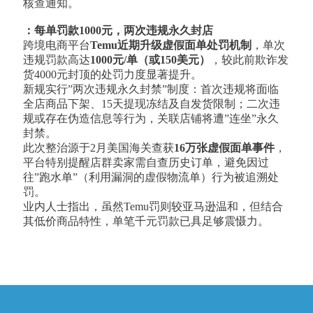
核查通知。
：每单罚款1000元，两次违规永久封店
跨境电商平台
Temu近期升级虚假面单处罚机制
，单次
违规罚款高达
1000元/单（或150美元）
，较此前欺诈发
货4000元封顶的处罚力度显著提升。
新规实行”两次违规永久封禁”制度：首次违规将面临
全店商品下架、15天提现冻结及自发货限制；二次违
规或存在伪造信息等行为，关联店铺将遭”连坐”永久
封禁。
此次整治源于2月美国海关查获
16万张虚假面单事件
，
平台特别提醒店群卖家需自查历史订单，避免因过
往”跑水单”（利用漏洞的虚假物流单）行为被追溯处
罚。
业内人士指出，虽然Temu罚则较亚马逊温和，但结合
其低价商品特性，单笔千元罚款已具足够震慑力。