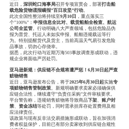
近日，
深圳蛇口海事局
召开专项宣贯会，部署
打击船
载危险货物谎报瞒报”百日攻坚”行动
。
此次全国性整治将持续至
9月10日
，重点落实三
个”100%”：
申报信息全比对、载货船舶全检查、航运
公司全监管
。行动明确八大严查领域，包括危险品伪
报为普货、托运人未如实申报、船舶违规载运等行
为。特别提醒货代及货主，当前高温天气易引发危险
品事故，切勿心存侥幸。
据悉，此次行动与近期万海503事故调查形成联动，违
规企业将面临严厉处罚。
亚马逊新规：供应链不合规将遭严惩！6月30日起严查
赃物销售
近日，亚马逊发布公告，将于
2025年6月30日起
实施
专
项赃物销售管制政策
。新规明确要求卖家必须确保供
应链合法性，继续遵守”负责任采购”文件审核要求。
平台警告称，违规销售赃物将导致商品
下架
、
账户封
禁
、
资金冻结
等处罚，同时需承担库存处置费用及相
应法律责任。
该政策与现有反非法交易措施形成联动，旨在加强消
费者权益保护，目前已有部分卖家收到供应链合规性