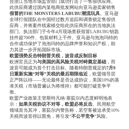
合浙江当地市场监管部门成功打击了一售假供应商。
此供应商通过国内某电商批发网站向亚马逊卖家销售
假冒的THE MONSTERS LABUBU潮流玩具
。亚马逊
全球打假团队在中国经过数月追踪和调查锁定售假供
应商，并将案件线索移交给此供应商所在的当地执法
部门。执法部门于今年4月现场查获假冒LABUBU钥匙
挂件超700件、包装材料上千件。亚马逊与泡泡玛特的
合作成功保护了泡泡玛特的品牌声誉和知识产权，助
力其进一步开拓国际市场。
欧盟强势反击特朗普关税，波音成反制目标
欧洲官员正为
与美国的高风险关税对峙奠定基础
，而
波音可能成为首个打击目标。随着特朗普规定的
7月9
日
重新实施“对等”关税的最后期限临近
，欧盟领导层
正严阵以待——无论最终是否达成协议，美国10%的基
准关税（市场普遍认为将维持）都可能打破竞争平
衡。
欧盟产业政策主管斯特凡纳·塞茹尔内态度鲜明地表
示：
如果关税协议不对等，欧盟必将反击
。民用航空
领域首当其冲，塞茹尔内警告称，若空客被迫承受10%
关税而波音得以豁免，将引发“
不公平竞争
”风险。