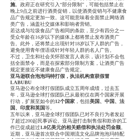
施
。政府正在研究引入“部分限制”，可能包括禁止在
晚上9点之前进行酒类促销，以使酒类促销与不健康食
品广告规定更加一致。这可能意味着全面禁止网络酒
类广告，涵盖社交媒体和影响者营销。
若达成与垃圾食品广告相同的条款，至少有四分之一
受众年龄在16岁以下的媒体上都将禁止发布酒类广
告。此外，还将禁止出现针对18岁以下人群的广告，
避免使用青年俚语或针对年轻人群的名人广告。
不过，卫生和社会关怀部发言人表示，该计划不会包
括全面禁令，而是在探索部分限制方案，让酒类广告
规定更接近不健康食品广告规定。
亚马逊联合泡泡玛特打假，执法机构查获假冒
LABUBU
亚马逊公布全球打假团队成立五周年成绩，过去五
年，亚马逊全球打假团队已从最初仅在两个国家开展
行动，扩展至如今的
12个国家
，包括
美国、中国、法
国、印度和英国
等。
五年以来，亚马逊全球打假团队已对不良行为者发起
了超过200起民事诉讼。亚马逊打击制售假和欺诈的工
作已促成超过
1.8亿美元的相关赔偿和执法处罚金额
。
近期，亚马逊首次联合中国潮流文化品牌泡泡玛特配