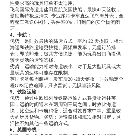
性要求高的玩具订单不太适用。
飞鸟国际海运走盐田直航英国快船，最快42天签收，
曼彻斯特极速清关+专业尾程卡车直达飞鸟海外仓，全
程整车派送0中转，丢件率0%，门到门的安全物流闭
环；
4、卡航：
优势：是时效最快的陆运方式，平均 22 天提取，相比
海运和铁路运输更快捷。高频率发车，无需订舱排
仓，即装即走，极其方便快捷，能为玩具出口商提供
较为灵活的运输选择。
劣势：运输能力相对海运较小，对于超大型玩具或大
量玩具的运输可能存在限制。
英国卡航每周装柜，发车后20~28天签收，时效稳定全
程GPS定位追踪，只收普货，无惧查验风险
5、铁路运输：
优势：通过中欧班列等铁路运输方式将货物运往英
国，运输时间通常在两周到三周之间，时效比海运
快，比空运和卡航稍慢，适合时效要求中等、重量较
大的玩具货物。劣势：运输路线和班次相对固定，灵
活性不如其他一些运输方式。
6、英国专线：