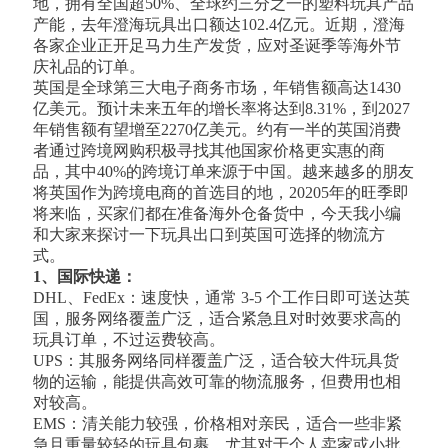
地，拥有全国超50%、全球约三分之一的塑料玩具产品
产能，去年澄海玩具出口额达102.4亿元。近期，澄海
各家企业正开足马力生产发货，应对圣诞季等海外节
庆礼品的订单。
英国是全球第三大电子商务市场，年销售额高达1430
亿美元。预计未来五年的增长率将达到8.31%，到2027
年销售额有望增至2270亿美元。约有一半的英国消费
者通过跨境网购积极寻找其他国家价格更实惠的商
品，其中40%的跨境订单来源于中国。越来越多的朋友
将英国作为跨境电商的首选目的地，20205年的旺季即
将来临，买家们都在准备海外仓备货中，今天我小编
和大家来探讨一下玩具出口到英国可选择的物流方
式。
1、国际快递：
DHL、FedEx：速度快，通常 3-5 个工作日即可送达英
国，服务网络覆盖广泛，适合紧急且对时效要求高的
玩具订单，不过运费较高。
UPS：其服务网络同样覆盖广泛，适合较大件玩具货
物的运输，能提供高效可靠的物流服务，但费用也相
对较高。
EMS：清关能力较强，价格相对亲民，适合一些非紧
急且重量较轻的玩具包裹，尤其对于个人卖家或小批