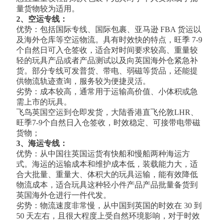
量货物较为适用。
2、空运专线：
优势：包括国际专线、国际包裹、亚马逊 FBA 货运以
及海外仓库等空运物流。具有时效快的特点，旺季 7-9
个自然日可入仓签收，适合对时间要求较高、重量较
轻的玩具产品或者产品测试以及向英国海外仓紧急补
货。部分专线可发普货、带电、弱磁等货品，还能提
供物流轨迹查询，服务较为便捷灵活。
劣势：成本较高，通常用于运输高价值、小体积或急
需上市的玩具。
飞鸟英国空运到仓即发货，大陆香港直飞伦敦LHR、
旺季7-9个自然日入仓签收，时效稳定、可接带电带磁
货物；
3、海运专线：
优势：从中国往英国运货有快船和慢船两种海运方
式。海运的运输成本和维护成本低，装载能力大，适
合大批量、重量大、体积大的玩具运输，能有效降低
物流成本，适合玩具这种轻小件产品产品批量备货到
英国海外仓进行一件代发。
劣势：物流速度非常慢，从中国到英国的时效在 30 到
50 天左右，且很大程度上受自然环境影响，对于时效