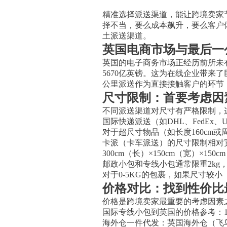
精准选择派送渠道，能让跨境卖家节
择不当，要么成本飙升，要么客户
土派送渠道。
英国电商市场与最后一
英国的电子商务市场正经历前所未有
5670亿英镑。这为在线企业带
公里派送作为直接接触客户的环节
尺寸限制：首要考虑因
不同派送渠道对尺寸有严格限制，
国际快递派送（如DHL、FedEx、U
对于超尺寸物品（如长度160cm
卡派（卡车派送）的尺寸限制相对宽松
300cm（长）×150cm（宽）×15
邮政小包和专线小包通常限重2kg，尺
对于0-5KG的包裹，如果尺寸较
价格对比：找到性价比
价格是跨境卖家最重要的考虑因素
国际专线小包到英国的价格参考：1k
海外仓一件代发：英国海外仓（飞鸟国际曼