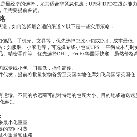
vri是最经济的选择，尤其适合非紧急包裹；UPS和DPD在跟踪
，但需要提前备货。
略
里派送，如何选择最合适的渠道？以下是一些实用策略：
：如饰品、手机壳、文具等，优先选择邮政小包或Evri，成本最低
产品：如服装、小家电等，可选择专线小包或UPS ，平衡成本与时
、精密零件等，优先选择DHL、FedEx等国际快递，虽然价
包或专线小包，门槛低，操作简便。
件代发，提前将批量货物备货至英国本地仓库如飞鸟国际英国仓
有运输。不同的承运商可能对特定的包裹大小、目的地或递送速
的选项。
：
来最小化重量
要的空间付费
减少重量和体积