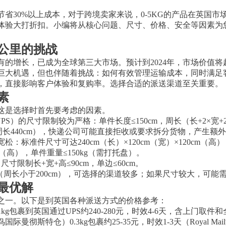
省30%以上成本，对于跨境卖家来说，0-5KG的产品在英国市
体验大打折扣。小编将从核心问题、尺寸、价格、安全等因素为
公里的挑战
的增长，已成为全球第三大市场。预计到2024年，市场价值将超过
来了巨大机遇，但也伴随着挑战：如何有效管理运输成本，同时满
，直接影响客户体验和复购率。选择合适的派送渠道至关重要。
素
这是选择时首先要考虑的因素。
PS）的尺寸限制较为严格：单件长度≤150cm，周长（长+2×宽+2×高
或周长440cm），快递公司可能直接拒收或要求拆分货物，产生额
：标准件尺寸可达240cm（长）×120cm（宽）×120cm（高
0cm（高），单件重量≤150kg（需打托盘）。
寸限制长+宽+高≤90cm，单边≤60cm。
小（周长小于200cm），可选择的渠道较多；如果尺寸较大，可
最优解
之一。以下是到英国各种派送方式的价格参考：
g包裹到英国通过UPS约240-280元，时效4-6天，含上门取件
彻斯特仓）0.3kg包裹约25-35元，时效1-3天（Royal Mai