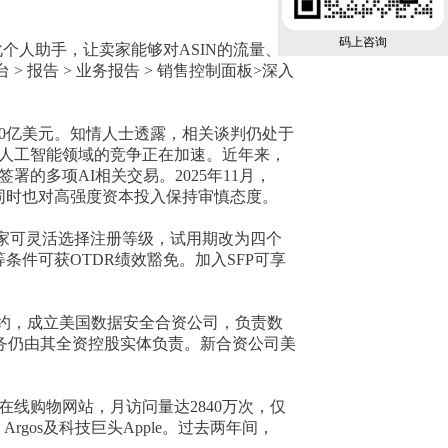
码上咨询
监控和优化个人助手，让卖家能够对ASIN的流量、
报告 > 业务报告 > 销售控制面板>深入
00亿美元。知情人士透露，相关谈判仍处于
成式人工智能领域的竞争正在加速。近年来，
的多项AI相关交易。2025年11月，
场同时也对高强度资本投入保持审慎态度。
卖家可灵活选择注册等级，试用期改为四个
条件可获OTDR绩效豁免。加入SFP可享
资者签约，成立美国数据安全合资公司，负责数
业务仍由其全资控股实体负责。新合资公司美
线购物网站，月访问量达2840万次，仅
Argos及科技巨头Apple。过去两年间，