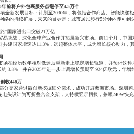
倍增长。
2030年前将户外包裹服务点翻倍至4.5万个
日宣布一项全新发展目标：计划至2030年，将包括合作商店、智能
服务网络的持续扩展，未来的目标是：城市居民步行5分钟内即可
路”国家进出口突破21万亿
易挑战，深化全球产业合作并拓展新兴市场。前11个月，中国对
对共建国家增速达11.3%，远超整体水平，成为增长核心动力，
间
场在经历数年相对低迷后重新走上稳定增长轨道，并预计这种增长将
约 3.8%，并在2025年进一步上调增长预期至 924亿欧元，
创收448万
部分卖家通过微创新挖掘细分需求，成功开辟蓝海市场。深圳跨境
将充电头设计为可折叠合金支架，支持横竖屏切换，兼顾240W快充与