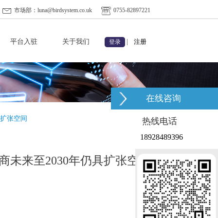
市场部：luna@birdsystem.co.uk
0755-82897221
平台入驻
关于我们
|
注册
登录
在线咨询
具扩张空间
热线电话
18928489396
商未来至2030年仍具扩张空间