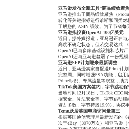
亚马逊发布全新工具“商品绩效聚焦
亚马逊推出了商品绩效聚焦（Product
转化等关键指标进行诊断和同类对标
了解您的 ASIN 绩效。为了节
亚马逊拟投资OpenAI 100亿美元
近日，据外媒报道，亚马逊正在与人
高度不确定状态，但若交易达成，O
OpenAI已与多家基础设施和芯片
OpenAI还与亚马逊签署了一份
亚马逊SFP计划迎来最新调整
近日，亚马逊卖家自配送Prime
完整周。同时增强SSA功能，启用
Prime标识、专属流量等权益，
TikTok美国方案签约，字节跳动
当地时间12月18日，TikTok
据安全、算法安全等。字节跳动继续
资占多数，字节持股19.9%，协议事
Temu跃居英国电商访问量第三
根据英国通信管理局最新发布的《在
次于eBay（3070万次）和亚马逊（