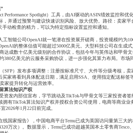
”
 Performance Spotlight）工具，由AI驱动的ASIN绩效
，并通过预警与建议快速识别风险、放大优势。路径：卖家平台 > 
省每天手动检查的精力，可以为特定指标设置监控和通知。
工智能公司OpenAI就一笔潜在投资展开磋商，投资规模约为1
penAI的整体估值可能超过5000亿美元。大型科技公司在生
厂商达成数十亿美元级别的合作协议，包括今年与英伟达和甲骨文签署
规模约380亿美元的云服务采购协议，进一步强化其算力布局。市
计划（SFP）发布多项调整：注册按标准尺寸、大件等分级考核，
后买家将看到具体配送日期，满足启用SSA、使用指定配送标签等
助力卖家提升转化与运营效率。
保留算法知识产权
 CEO周受资发内部信宣布，字节跳动及TikTok与甲骨文等三家投
拥有TikTok算法知识产权并授权合资公司使用，电商等商业
宜2026年1月22日前完成。
线国家报告》，中国电商平台Temu已成为英国访问量第三大的在
4320万次）。数据显示，Temu已成功超越英国本土零售商Tesco、