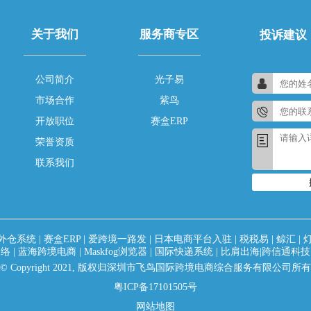
关于我们
服务商专区
投诉建议
公司简介
光子易
市场合作
紫鸟
开放职位
赛盒ERP
荣誉资质
联系我们
外仓系统
|
赛盒ERP
|
爱跨境一路发
|
日本电商平台入驻
|
税税易
|
鲸汇
|
网络
|
蓝海跨境电商
|
Maskfog浏览器
|
国际快递系统
|
比肩出海|跨信通科技
© Copyright 2021, 版权归深圳市飞鸟国际跨境电商综合服务有限公司所有
粤ICP备17101505号
网站地图