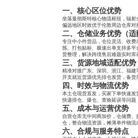
一、核心区位优势
坐落曼彻斯特核心物流枢纽，辐射
偏远地区时效优于伦敦周边仓库对
二、仓储业务优势（适配
专注中小件货品，仓位灵活、收费
拣、打包贴标、极速出单支持多平台履
货整理，解决跨境售后难题实时库
三、货源地域适配优势
精准对接广东、深圳、浙江、福建
开支就近货源优先排仓发货，备货
四、时效与物流优势
本土仓现货直发，买家下单快速发
快递排仓、爆仓、查验延误等问题
五、成本与运营优势
自营仓库无中间商加价，仓储费、
仓，整合物流资源，摊薄单件物流
六、合规与服务特点