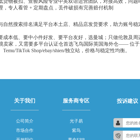
低货物被扣、查验风险专业中英双语运营团队，对接高效，问题
，专人看管 + 定期盘点，丢件破损有完善赔付机制
与自然搜索排名满足平台本土店、精品店发货要求，助力账号稳
要成本低、要中小件好发、要平台友好，选曼城；只做伦敦及周
境卖家，又需要多平台认证仓首选飞鸟国际英国海外仓—— 位于曼彻
TikTok Shop/ebay/shien/独立站，价格与稳定性均衡。
关于我们
服务商专区
投诉建议
公司简介
光子易
市场合作
紫鸟
开放职位
赛盒ERP