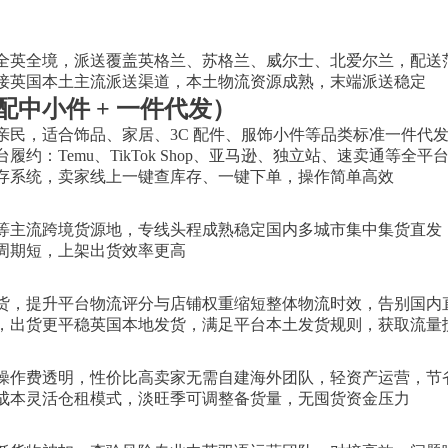
全英全境，派送覆盖英格兰、苏格兰、威尔士、北爱尔兰，配送
接英国本土主流派送渠道，本土物流资源成熟，末端派送稳定
中小件 + 一件代发）
亲民，适合饰品、家居、3C 配件、服饰小件等品类标准一件代
约：Temu、TikTok Shop、亚马逊、独立站、速卖通等
存系统，卖家线上一键查库存、一键下单，操作简单高效
等主流跨境货源地，专线头程成熟稳定国内多城市集中集货直发
周期短，上架出货效率更高
货，提升平台物流评分与店铺权重缩短整体物流时效，告别国内
，出货更平稳英国本地发货，满足平台本土发货规则，获取流量
操作费透明，性价比高卖家无需自建海外团队，轻资产运营，节
成本灵活仓租模式，淡旺季可调整备货量，无囤货资金压力