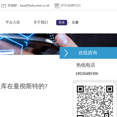
市场部：luna@birdsystem.co.uk
0755-82897221
平台入驻
关于我们
|
注册
登录
在线咨询
热线电话
18928489396
库在曼彻斯特的?