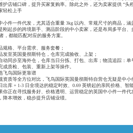
店铺口碑，提升买家复购率。除此之外，还为卖家提供 “头程 – 仓
家轻松上手
小件一件代发，尤其适合重量 3kg 以内、常规尺寸的商品，涵盖
刚起步的跨境新手、测品阶段的中小卖家，还是布局多平台、多 S
的从业者，都能匹配对应的服务方案。
品规格、平台需求、服务套餐；
品发至英国曼彻斯特仓，仓库完成验收、上架；
自动同步至海外仓，仓库当日分拣、打包、出库；物流追踪：单
完成质检、包装、重新上架等操作。
选飞鸟国际更靠谱
资质等全方位对比，飞鸟国际英国曼彻斯特自营仓无疑是中小件商
库 + 1-3 日全境达的稳定时效、0.69 英镑起的亲民价格
果你正在寻找服务好、价格透明、运营稳定的英国中小件一件代
，降本增效，稳步提升店铺业绩。