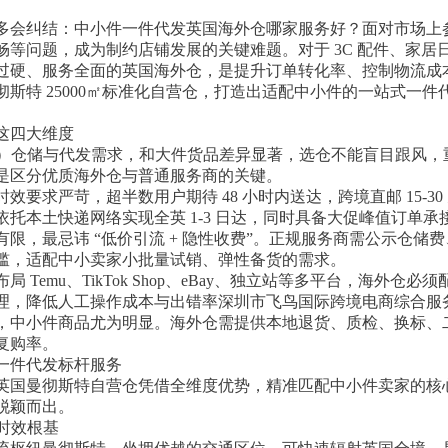
多会纠结：中小件一件代发英国海外仓哪家服务好？面对市场上
畅等问题，成为制约店铺发展的关键难题。对于 3C 配件、家居
过硬、服务全面的英国海外仓，是提升订单转化率、控制物流成
斯特 25000㎡标准化自营仓，打造出适配中小件的一站式一
这四大维度
尺寸）仓储与代发需求，和大件货品差异显著，选仓不能盲目跟风
是区分优质海外仓与普通服务商的关键。
要求严苛，超半数用户期待 48 小时内送达，跨境直邮 15-3
托本土快递网络实现全英 1-3 日达，同时具备大促峰值订单
限，最忌讳 “低价引流 + 隐性收费”。正规服务商需公示仓储
槛，适配中小卖家小批量试销、弹性备货的需求。
 Temu、TikTok Shop、eBay、独立站等多平台，海外
理，降低人工操作成本与出错率深圳市飞鸟国际跨境电商综合服
，中小件商品尤为明显。海外仓需提供本地退货、质检、换标、
复购率。
一件代发标杆服务
英国曼彻斯特自营仓凭借全维度优势，精准匹配中小件卖家的核
脱颖而出。
牢时效根基