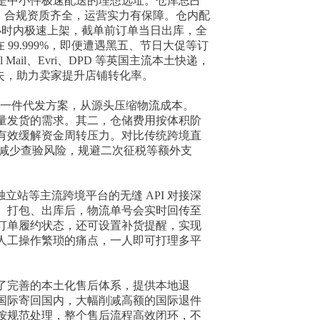
是中小件极速配送的理想选址。仓库总占
证合作仓，合规资质齐全，运营实力有保障。仓内配
小时内极速上架，截单前订单当日出库，全
 99.999%，即便遭遇黑五、节日大促等订
il、Evri、DPD 等英国主流本土快递，
流失，助力卖家提升店铺转化率。
的一件代发方案，从源头压缩物流成本。
量发货的需求。其二，仓储费用按体积阶
有效缓解资金周转压力。对比传统跨境直
能减少查验风险，规避二次征税等额外支
通、独立站等主流跨境平台的无缝 API 对接深
、打包、出库后，物流单号会实时回传至
订单履约状态，还可设置补货提醒，实现
人工操作繁琐的痛点，一人即可打理多平
了完善的本土化售后体系，提供本地退
国际寄回国内，大幅削减高额的国际退件
按规范处理，整个售后流程高效闭环，不