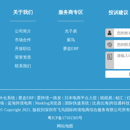
关于我们
服务商专区
投诉建议
公司简介
光子易
市场合作
紫鸟
开放职位
赛盒ERP
荣誉资质
联系我们
外仓系统
|
赛盒ERP
|
爱跨境一路发
|
日本电商平台入驻
|
税税易
|
鲸汇
|
网络
|
蓝海跨境电商
|
Maskfog浏览器
|
国际快递系统
|
比肩出海|跨信通科技
© Copyright 2021, 版权归深圳市飞鸟国际跨境电商综合服务有限公司所有
粤ICP备17101505号
网站地图