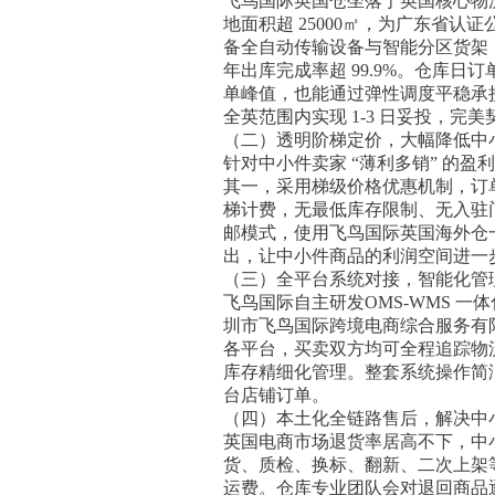
飞鸟国际英国仓坐落于英国核心物
地面积超 25000㎡，为广东省认证
备全自动传输设备与智能分区货架，
年出库完成率超 99.9%。仓库日订
单峰值，也能通过弹性调度平稳承接，
全英范围内实现 1-3 日妥投，
（二）透明阶梯定价，大幅降低中
针对中小件卖家 “薄利多销” 的
其一，采用梯级价格优惠机制，订
梯计费，无最低库存限制、无入驻
邮模式，使用飞鸟国际英国海外仓一
出，让中小件商品的利润空间进一
（三）全平台系统对接，智能化管
飞鸟国际自主研发OMS-WMS 一体化
圳市飞鸟国际跨境电商综合服务有
各平台，买卖双方均可全程追踪物
库存精细化管理。整套系统操作简
台店铺订单。
（四）本土化全链路售后，解决中
英国电商市场退货率居高不下，中
货、质检、换标、翻新、二次上架
运费。仓库专业团队会对退回商品