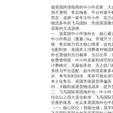
做英国跨境电商的中小件卖家，大
用不透明、售后拖沓、平台对接不
而言，选择一家专注中小件、实力
物流多年的飞鸟国际，凭借英国曼彻
卖家的主流选择。
一、选英国中小件海外仓，核心看
中小件商品（重量≤3kg、常规
接、售后能力四大核心维度，这也
仓配时效：英国本土消费者对物流时效
外仓需做到当日截单、当日出库，依
收费透明度：中小件卖家利润空间有
计费模式，无最低库存、无入驻门
系统与平台适配：如今跨境卖家多布局
步、单号实时回传、库存可视化管
本土化售后：英国市场退货率偏高
内，大幅削减退货物流成本，提升
二、飞鸟国际英国海外仓：中小件
结合以上四大选仓标准，飞鸟国际
完善的体系，在众多英国海外仓中
（一）核心区位 + 智能仓储，筑