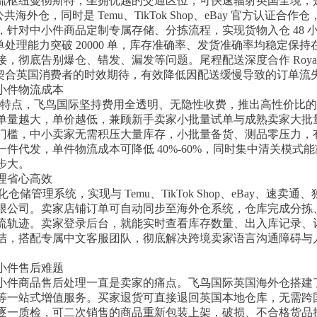
流枢纽曼彻斯特，坐拥优越的交通区位，可快速辐射英国全境，
公共海外仓，同时是 Temu、TikTok Shop、eBay 官方认
针对中小件商品定制专属存储、分拣流程，实现货物入仓 48 
单处理能力突破 20000 单，库存准确率、发货准确率均稳定保持在
彻底告别爆仓、错发、漏发等问题。尾程配送深度合作 Royal Ma
完美契合英国消费者的时效期待，有效降低因配送缓慢导致的订单
小件物流成本
盈利特点，飞鸟国际坚持费用全透明、无隐性收费，推出高性价比
单量越大，单价越低，兼顾新手卖家小批量试单与成熟卖家大批
门槛，中小卖家无需积压大量库存，小批量备货、测品零压力，
件代发，单件物流成本可降低 40%-60%，同时集中清关模式
步大。
理省心高效
仓储管理系统，实现与 Temu、TikTok Shop、eBay、速卖
限公司。卖家店铺订单可自动同步至海外仓系统，仓库完成分拣
流轨迹。卖家登录后台，就能实时查看库存数量、出入库记录、
洁，搭配专属中文客服团队，彻底解决跨境卖家语言沟通障碍与
小件售后难题
小件商品售后处理一直是卖家的痛点。飞鸟国际英国海外仓搭建
等一站式增值服务。买家退货可直接退回英国本地仓库，无需跨
逐一质检，可二次销售的商品重新包装上架，破损、不合格货品