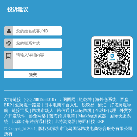
投诉建议
提交
友情链接（QQ:2881938010）：
图图网
|
链乾坤
|
海外仓系统
|
赛盒
ERP
|
爱跨境一路发
|
日本电商平台入驻
|
税税易
|
鲸汇
|
灯塔跨境导
航
|
链接宝贝
|
跨境市场人
|
跨信通
|
Cathy跨境
|
全球IP代理
|
外贸客
户开发软件
|
卧兔网络
|
蓝海跨境电商
|
Maskfog浏览器
|
国际快递系
统
|
比肩出海|跨信通科技
|
比特浏览器
|
彬匠科技 ERP
© Copyright 2021, 版权归深圳市飞鸟国际跨境电商综合服务有限公司
所有