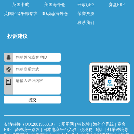
英国卡航
美国海外仓
开放职位
赛盒ERP
英国轻薄平邮专线
3D动态海外仓
荣誉资质
联系我们
投诉建议
提交
友情链接（QQ:2881938010）：
图图网
|
链乾坤
|
海外仓系统
|
赛盒
ERP
|
爱跨境一路发
|
日本电商平台入驻
|
税税易
|
鲸汇
|
灯塔跨境导