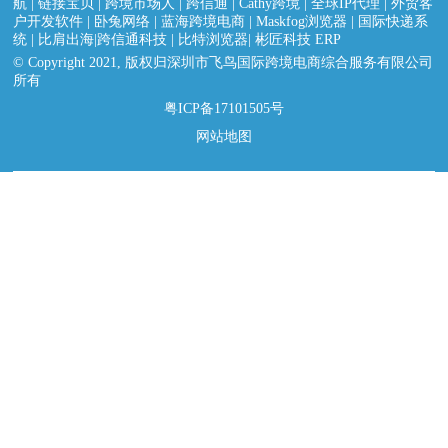
航
|
链接宝贝
|
跨境市场人
|
跨信通
|
Cathy跨境
|
全球IP代理
|
外贸客
户开发软件
|
卧兔网络
|
蓝海跨境电商
|
Maskfog浏览器
|
国际快递系
统
|
比肩出海|跨信通科技
|
比特浏览器
|
彬匠科技 ERP
© Copyright 2021, 版权归深圳市飞鸟国际跨境电商综合服务有限公司
所有
粤ICP备17101505号
网站地图