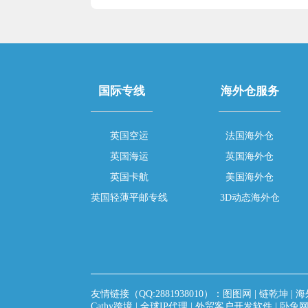
国际专线
海外仓服务
英国空运
法国海外仓
英国海运
英国海外仓
英国卡航
美国海外仓
英国轻薄平邮专线
3D动态海外仓
友情链接（QQ:2881938010）：
图图网
|
链乾坤
|
海
Cathy跨境
|
全球IP代理
|
外贸客户开发软件
|
卧兔