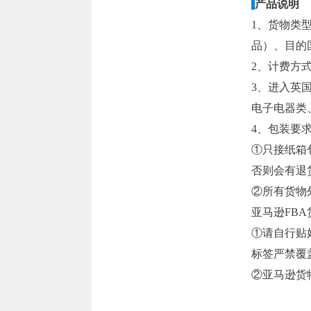
产品说明
1、货物类
品）、目的
2、计费方
3、进入英
电子电器类
4、包装要
①只接纸箱
否则会有退
②所有货物外
亚马逊FBA
①请自行贴
标签严禁覆
②亚马逊货物