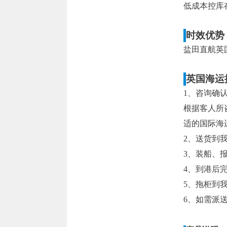
低成本控库
时效优势
盐田直航英
英国海运
1、咨询确
根据客人所
适的国际海
2、送货到
3、装船、
4、到港后
5、拖柜到
6、如需派