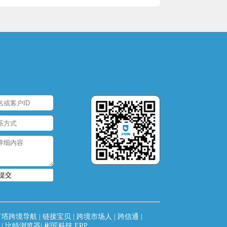
提交
灯塔跨境导航
|
链接宝贝
|
跨境市场人
|
跨信通
|
|
比特浏览器
|
彬匠科技 ERP