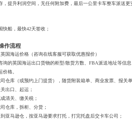
存，提升利润空间，无任何附加费，最后一公里卡车整车派送更安
国快船，最快42天签收；
操作流程
认英国海运价格（咨询在线客服可获取优惠报价）
咨询的英国海运出口货物的柜型/散货方数、FBA派送地址等信
运价格。
我司仓库（或预约上门提货），随货附装箱单、商业发票、报关单
报关出口、起运；
完成清关、缴关税；
我司仓库，拆柜、分货；
送到亚马逊仓，按亚马逊要求打托，打完托盘后交卡车公司；