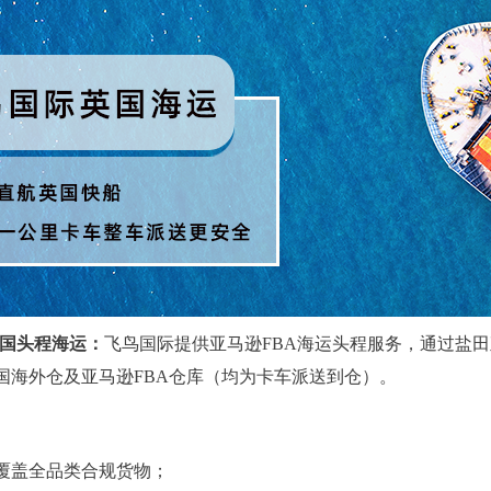
国头程海运：
飞鸟国际提供亚马逊FBA海运头程服务，通过盐
国海外仓及亚马逊FBA仓库（均为卡车派送到仓）。
覆盖全品类合规货物；