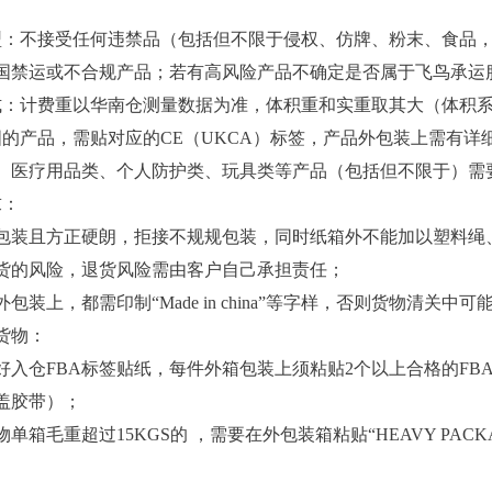
型：不接受任何违禁品（包括但不限于侵权、仿牌、粉末、食品
国禁运或不合规产品；若有高风险产品不确定是否属于飞鸟承运
式：计费重以华南仓测量数据为准，体积重和实重取其大（体积系数/
国的产品，需贴对应的CE（UKCA）标签，产品外包装上需有
、医疗用品类、个人防护类、玩具类等产品（包括但不限于）需要
求：
包装且方正硬朗，拒接不规规包装，同时纸箱外不能加以塑料绳
货的风险，退货风险需由客户自己承担责任；
包装上，都需印制“Made in china”等字样，否则货物清关中
货物：
好入仓FBA标签贴纸，每件外箱包装上须粘贴2个以上合格的FB
盖胶带）；
单箱毛重超过15KGS的 ，需要在外包装箱粘贴“HEAVY PACK