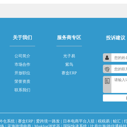
关于我们
服务商专区
投诉建议
公司简介
光子易
市场合作
紫鸟
开放职位
赛盒ERP
荣誉资质
联系我们
外仓系统
|
赛盒ERP
|
爱跨境一路发
|
日本电商平台入驻
|
税税易
|
鲸汇
|
网络
|
蓝海跨境电商
|
Maskfog浏览器
|
国际快递系统
|
比肩出海|跨信通科技