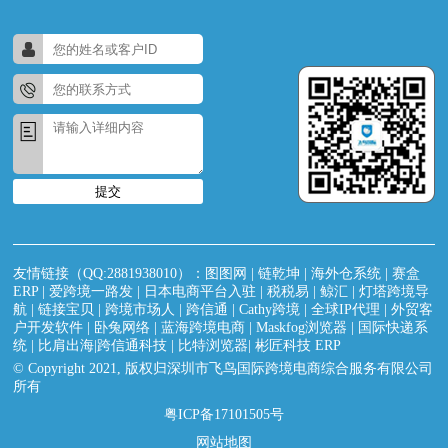
提交
友情链接（QQ:2881938010）：
图图网
|
链乾坤
|
海外仓系统
|
赛盒
ERP
|
爱跨境一路发
|
日本电商平台入驻
|
税税易
|
鲸汇
|
灯塔跨境导
航
|
链接宝贝
|
跨境市场人
|
跨信通
|
Cathy跨境
|
全球IP代理
|
外贸客
户开发软件
|
卧兔网络
|
蓝海跨境电商
|
Maskfog浏览器
|
国际快递系
统
|
比肩出海|跨信通科技
|
比特浏览器
|
彬匠科技 ERP
© Copyright 2021, 版权归深圳市飞鸟国际跨境电商综合服务有限公司
所有
粤ICP备17101505号
网站地图