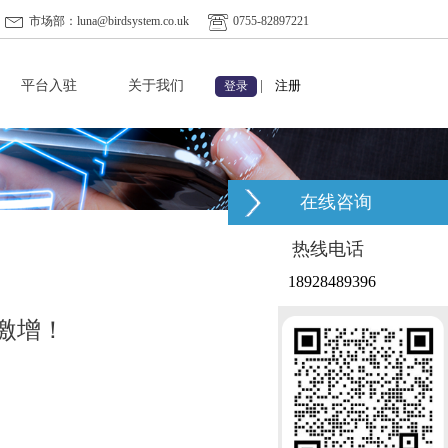
市场部：luna@birdsystem.co.uk
0755-82897221
平台入驻
关于我们
|
注册
登录
在线咨询
热线电话
18928489396
激增！