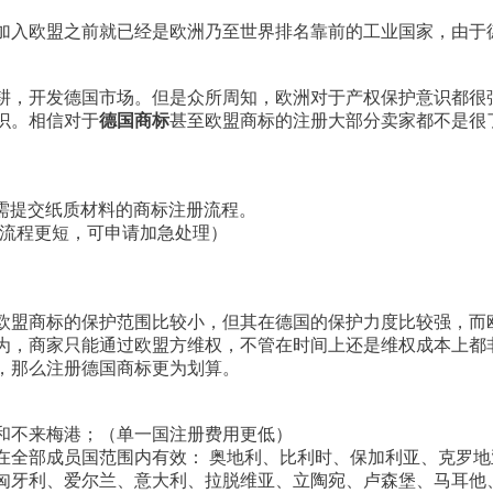
加入欧盟之前就已经是欧洲乃至世界排名靠前的工业国家，由于
耕，开发德国市场。但是众所周知，欧洲对于产权保护意识都很
识。相信对于
德国商标
甚至欧盟商标的注册大部分卖家都不是很
请且需提交纸质材料的商标注册流程。
册流程更短，可申请加急处理）
欧盟商标的保护范围比较小，但其在德国的保护力度比较强，而
为，商家只能通过欧盟方维权，不管在时间上还是维权成本上都
，那么注册德国商标更为划算。
和不来梅港；（单一国注册费用更低）
在全部成员国范围内有效： 奥地利、比利时、保加利亚、克罗
匈牙利、爱尔兰、意大利、拉脱维亚、立陶宛、卢森堡、马耳他