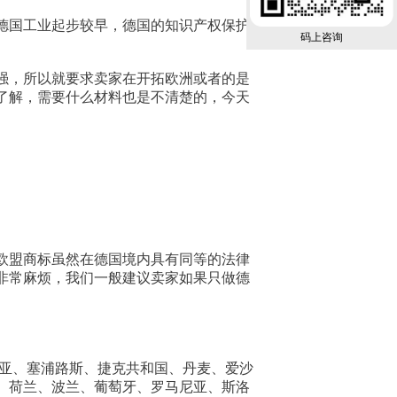
德国工业起步较早，德国的知识产权保护
码上咨询
强，所以就要求卖家在开拓欧洲或者的是
了解，需要什么材料也是不清楚的，今天
欧盟商标虽然在德国境内具有同等的法律
非常麻烦，我们一般建议卖家如果只做德
地亚、塞浦路斯、捷克共和国、丹麦、爱沙
、荷兰、波兰、葡萄牙、罗马尼亚、斯洛