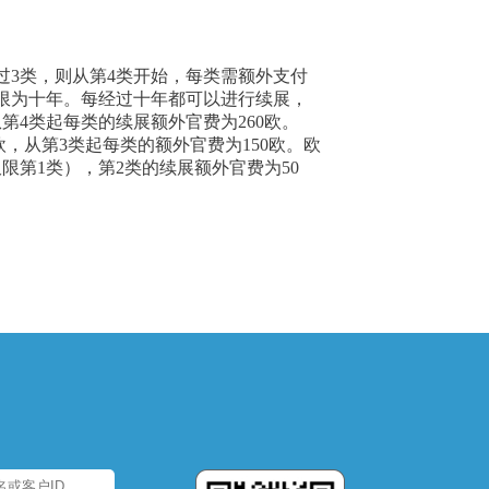
过3类，则从第4类开始，每类需额外支付
期限为十年。每经过十年都可以进行续展，
第4类起每类的续展额外官费为260欧。
欧，从第3类起每类的额外官费为150欧。欧
限第1类），第2类的续展额外官费为50