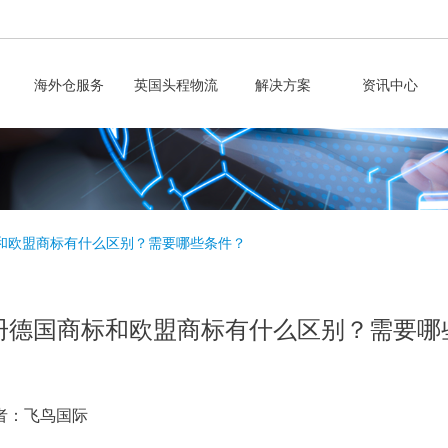
海外仓服务
英国头程物流
解决方案
资讯中心
和欧盟商标有什么区别？需要哪些条件？
册德国商标和欧盟商标有什么区别？需要哪
者：飞鸟国际