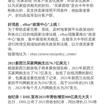
通过“买家群组”向客户发送优惠券，即群发优惠券，
以为买家提供相关的折扣。“买家群组”是在今年年初
刚推出的，其支持卖家按照不同条件，例如新老客
户、折扣高低等划分客户群。
好消息，eBay“政策中心”上线！
为了帮助卖家完整、系统、及时地掌握平台政策动向
和各出口目的地国家法律法规，eBay现隆重推出“政策
中心”板块，集中展现有关物流、合规等大中华区卖家
进行跨境交易须知的相关政策和法规，以方便卖家查
询。
链接地址为：ebay.cn/newcms/policy_center/
2021新西兰买家网购支出76.7亿美元！
根据新西兰邮政电子商务聚焦报告称，2021年新西兰
买家网购支出了76.7亿美元，创造了在线消费的新纪
录，包裹递送量也创造了记录。2021年新西兰在线买
家的平均网购支出为3567美元，高于2020年的2913美
元，2021年每个月人均网购支出为297美元。
创纪录！DHL宣布2021年营收增至900亿美元大关！
近日，DHL公布了2021营收创纪录，同比增长22.5%增