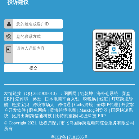
投诉建议
提交
友情链接（QQ:2881938010）：
图图网
|
链乾坤
|
海外仓系统
|
赛盒
ERP
|
爱跨境一路发
|
日本电商平台入驻
|
税税易
|
鲸汇
|
灯塔跨境导
航
|
链接宝贝
|
跨境市场人
|
跨信通
|
Cathy跨境
|
全球IP代理
|
外贸客
户开发软件
|
卧兔网络
|
蓝海跨境电商
|
Maskfog浏览器
|
国际快递系
统
|
比肩出海|跨信通科技
|
比特浏览器
|
彬匠科技 ERP
© Copyright 2021, 版权归深圳市飞鸟国际跨境电商综合服务有限公司
所有
粤ICP备17101505号