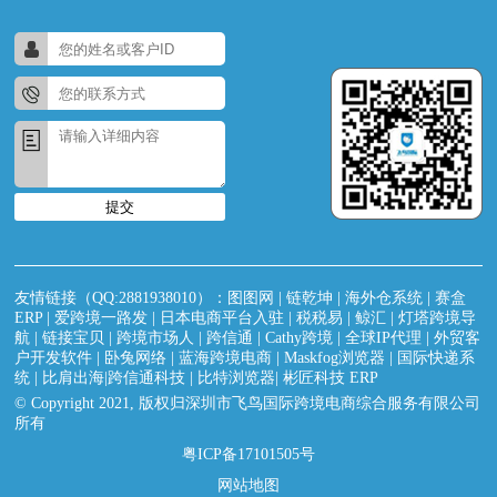
提交
友情链接（QQ:2881938010）：
图图网
|
链乾坤
|
海外仓系统
|
赛盒
ERP
|
爱跨境一路发
|
日本电商平台入驻
|
税税易
|
鲸汇
|
灯塔跨境导
航
|
链接宝贝
|
跨境市场人
|
跨信通
|
Cathy跨境
|
全球IP代理
|
外贸客
户开发软件
|
卧兔网络
|
蓝海跨境电商
|
Maskfog浏览器
|
国际快递系
统
|
比肩出海|跨信通科技
|
比特浏览器
|
彬匠科技 ERP
© Copyright 2021, 版权归深圳市飞鸟国际跨境电商综合服务有限公司
所有
粤ICP备17101505号
网站地图