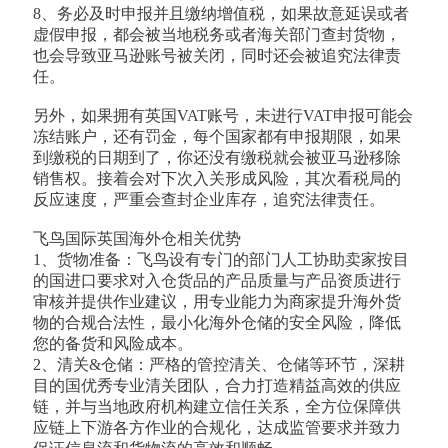
8、务必及时申报并且缴纳增值税，如果故意延误或者
虚假申报，都会被当地税务或者海关部门查封货物，
也会导致亚马逊账号被关闭，同时还会被追究法律责
任。
另外，如果拥有英国VAT账号，未进行VAT申报可能会
冻结账户，还有罚金，每个国家都有申报期限，如果
到缴税的日期到了，你还没有缴税就会被亚马逊移除
销售权。接着会对下次入关形成风险，其次看税局的
反应速度，严重会查封企业库存，追究法律责任。
飞鸟国际英国海外仓相关优势
1、货物准备：飞鸟设有专门的部门人工协助卖家按目
的国进口要求对入仓货品的产品质量与产品资质进行
审核并提供作业建议，用专业能力为商家提升海外货
物的合规合法性，最小化海外仓储的安全风险，降低
您的备货和风险成本。
2、清关&仓储：严格的管控清关、仓储等环节，深耕
目的国优秀专业清关团队，合力打造精益高效的供应
链，并与当地政府机构建立信任关系，全方位保障供
应链上下游各方作业的合规化，达成监管要求并致力