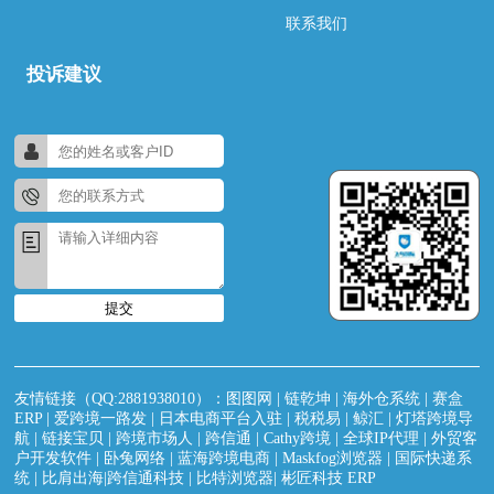
联系我们
投诉建议
提交
友情链接（QQ:2881938010）：
图图网
|
链乾坤
|
海外仓系统
|
赛盒
ERP
|
爱跨境一路发
|
日本电商平台入驻
|
税税易
|
鲸汇
|
灯塔跨境导
航
|
链接宝贝
|
跨境市场人
|
跨信通
|
Cathy跨境
|
全球IP代理
|
外贸客
户开发软件
|
卧兔网络
|
蓝海跨境电商
|
Maskfog浏览器
|
国际快递系
统
|
比肩出海|跨信通科技
|
比特浏览器
|
彬匠科技 ERP