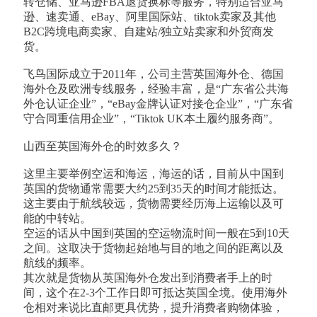
转仓储、亚马逊FBA退货换标等服务，特别适合亚马
逊、速卖通、eBay、阿里国际站、tiktok卖家及其他
B2C跨境电商卖家、自建站/独立站卖家和外贸商发
货。
飞鸟国际成立于2011年，公司主营英国海外仓、德国
海外仓及欧洲专线服务，经验丰富，是“广东省公共海
外仓认证企业”，“eBay金牌认证对接仓企业”，“广东省
守合同重信用企业”，“Tiktok UK本土履约服务商”。
山西至英国海外仓的时效多久？
这里主要举例空运和海运，海运的话，目前从中国到
英国的货物通常需要大约25到35天的时间才能抵达。
这主要由于航线较远，货物需要经历海上运输以及可
能的中转站。
空运的话从中国到英国的空运物流时间一般在5到10天
之间。这取决于货物起始地与目的地之间的距离以及
航线的频率。
其次就是货物从英国海外仓发出到消费者手上的时
间，这个在2-3个工作日即可抵达英国全境。使用海外
仓相对来说比直邮更具优势，提升消费者购物体验，