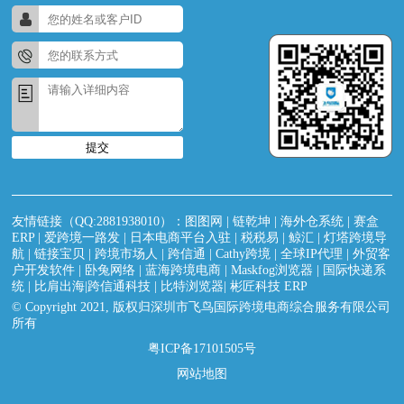
提交
友情链接（QQ:2881938010）：
图图网
|
链乾坤
|
海外仓系统
|
赛盒
ERP
|
爱跨境一路发
|
日本电商平台入驻
|
税税易
|
鲸汇
|
灯塔跨境导
航
|
链接宝贝
|
跨境市场人
|
跨信通
|
Cathy跨境
|
全球IP代理
|
外贸客
户开发软件
|
卧兔网络
|
蓝海跨境电商
|
Maskfog浏览器
|
国际快递系
统
|
比肩出海|跨信通科技
|
比特浏览器
|
彬匠科技 ERP
© Copyright 2021, 版权归深圳市飞鸟国际跨境电商综合服务有限公司
所有
粤ICP备17101505号
网站地图