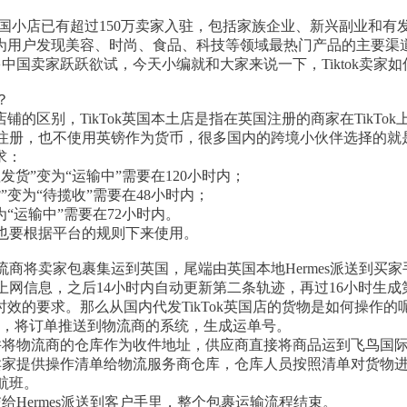
op英国小店已有超过150万卖家入驻，包括家族企业、新兴副业和有发展
为用户发现美容、时尚、食品、科技等领域最热门产品的主要渠道，譬如#
多中国卖家跃跃欲试，今天小编就和大家来说一下，Tiktok卖家
？
店铺的区别，TikTok英国本土店是指在英国注册的商家在TikTok
注册，也不使用英镑作为货币，很多国内的跨境小伙伴选择的就
求：
发货”变为“运输中”需要在120小时内；
”变为“待揽收”需要在48小时内；
为“运输中”需要在72小时内。
也要根据平台的规则下来使用。
商将卖家包裹集运到英国，尾端由英国本地Hermes派送到买家
网信息，之后14小时内自动更新第二条轨迹，再过16小时生成第
流时效的要求。那么从国内代发TikTok英国店的货物是如何操作的
单之后，将订单推送到物流商的系统，生成运单号。
并将物流商的仓库作为收件地址，供应商直接将商品运到飞鸟国
卖家提供操作清单给物流服务商仓库，仓库人员按照清单对货物
航班。
给Hermes派送到客户手里，整个包裹运输流程结束。