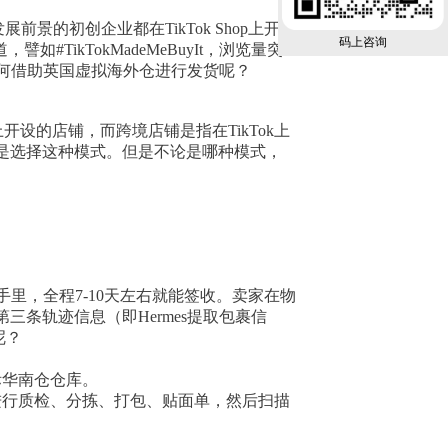
前景的初创企业都在TikTok Shop上开展
码上咨询
TikTokMadeMeBuyIt，浏览量突
如何借助英国虚拟海外仓进行发货呢？
上开设的店铺，而跨境店铺是指在TikTok上
是选择这种模式。但是不论是哪种模式，
手里，全程7-10天左右就能签收。卖家在物
三条轨迹信息（即Hermes提取包裹信
呢？
际华南仓仓库。
进行质检、分拣、打包、贴面单，然后扫描