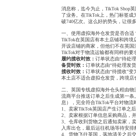
消息称，迄今为止，TikTok Sh
了业务。在TikTok上，热门标签成
破740亿次。这么好的势头，让很
一、使用虚拟海外仓发货是否合适
TikTok在英国店有本土店铺和跨境
开设店铺的商家，但他们不在英国
TikTok对于物流运输都有同样的要
履约揽收时效：
订单状态由“待处理
备货时效：
订单状态由“待处理发货
揽收时效：
订单状态由“待揽收”变
本土店不适合虚拟仓发货，跨境店
二、英国专线虚拟海外仓头程由物流
流商平台推送订单之后生成第一条上
息），完全符合TikTok平台对物
1、卖家TikTok英国店产生订
2、卖家根据订单信息采购商品，
3、仓库收到货物之后通知卖家，
入库出仓，最后运往机场等待安排
4、货物飞往英国，落地清关之后交