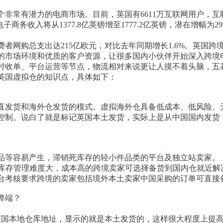
非常有潜力的电商市场。目前，英国有6611万互联网用户，互联网
年英国电子商务收入将从1377.8亿英镑增至1777.2亿英镑，潜在增幅
费者网购总支出达215亿欧元，对比去年同期增长1.6%。英国
的市场环境和优质的客户资源，让很多国内小伙伴开始深入跨境
付收单、平台运营等节点，物流相对来说更让人摸不着头脑，五
英国虚拟仓的知识点，具体如下：
直发货和海外仓发货的模式。虚拟海外仓具备低成本、低风险、
控制。说白了就是标记英国本土发货，实际上是从中国国内发货
品等容易产生，滞销死库存的轻小件品类的平台及独立站卖家。
的库存管理难度大，成本高的跨境卖家可选择备货到国内仓就近解
台考核要求跨境的卖家包括境外本土卖家中国采购的订单可直接
弊端？
英国本地仓库地址，显示的就是本土发货的，这样很大程度上提