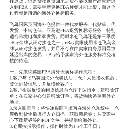
择退货，但是货物退货回来之后不能以新产品重新进
入到FBA，需要重新更换FBA标签才能上架，而这个
过程就是所谓的海外仓换标服务。
飞鸟国际英国海外仓提供一件代发服务、代贴单、代
发货，中转仓储、亚马逊FBA退货换标等服务，特别
适合跨境电商卖家发货。同时米仓飞鸟还是第三季度
eBay金牌认证对接仓之一，eBay卖家使用米仓飞鸟金
牌认证对接仓发货，并且不存在由卖家自身原因导致
延迟出库的交易，eBay给予卖家海外仓服务标准免考
核的待遇。
一、先来说英国FBA海外仓换标操作流程：
1.客户与飞鸟英国海外仓确认后，仓库人员接收包裹，
登记到货信息，并反馈给客户；
2.客户根据反馈的到货信息向仓库下达指令，建移除订
单：在卖家中心创建移除订单，将货物快递至海外仓
地址。
3.录入跟踪号：将快递跟踪号填写在海外仓系统中，仓
库收到货物后进行入仓扫描，获取新标签：从卖家中
心下载新标签的PDF文件，并提供给海外仓。
3.仓库按指示操作，操作时效为3-5个工作日；