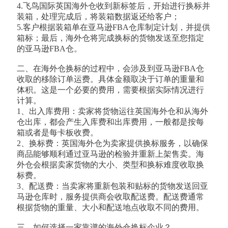
4.飞鸟国际英国海外仓收到新标签后，开始进行换标并
装箱，处理完成后，将装箱数据返还给客户；
5.客户根据装箱单在亚马逊FBA仓库制定计划，并提供
箱标；最后，海外仓将完成换标的货物发送至您指定
的亚马逊FBA仓。
二、在海外仓换标的过程中，会涉及到亚马逊FBA仓
收取的移除订单运费。具体金额取决于订单的重量和
体积。这是一个必要的费用，需要根据实际情况进行
计算。
1、出入库费用：卖家将货物运往英国海外仓和从海外
仓出库，都会产生入库费和出库费用，一般都是按每
箱或者是每卡板收费。
2、换标费：英国海外仓为卖家提供换标服务，以确保
商品能够顺利通过亚马逊的检验并重新上架售卖。海
外仓会根据卖家货物的大小、类型和换标难度收取换
标费。
3、配送费：当卖家将重新包装和贴标的货物发送回亚
马逊仓库时，服务提供商会收取配送费。配送费通常
根据货物的重量、大小和配送地点收取不同的费用。
三、如何选择一家靠谱的海外仓换标企业？