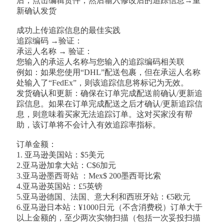
后，点击编辑货件，然后输入修改后的追踪信息→重
新确认发货
成功上传追踪信息的最佳实践
追踪编码 →验证：
承运人名称 → 验证：
您输入的承运人名称与您输入的追踪编码相关联
例如：如果您使用“DHL”配送包裹，但在承运人名称
处输入了“FedEx”，则该追踪信息将标记为无效。
发货确认和更新：确保在订单完成配送前确认/更新追
踪信息。如果在订单完成配送之后才确认/更新追踪信
息，则意味着买家无法追踪订单。这对买家没有帮
助，该订单将不会计入有效追踪率指标。
订单金额：
1. 亚马逊美国站：$5美元
2.亚马逊加拿大站：C$6加元
3.亚马逊墨西哥站 ：Mex$ 200墨西哥比索
4.亚马逊英国站：£5英镑
5.亚马逊德国、法国、意大利和西班牙站：€5欧元
6.亚马逊日本站：¥1000日元（不含消费税）订单大于
以上金额的，至少两次实物扫描（包括一次妥投扫描