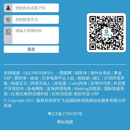
提交
友情链接（QQ:2881938010）：
图图网
|
链乾坤
|
海外仓系统
|
赛盒
ERP
|
爱跨境一路发
|
日本电商平台入驻
|
税税易
|
鲸汇
|
灯塔跨境导
航
|
链接宝贝
|
跨境市场人
|
跨信通
|
Cathy跨境
|
全球IP代理
|
外贸客
户开发软件
|
卧兔网络
|
蓝海跨境电商
|
Maskfog浏览器
|
国际快递系
统
|
比肩出海|跨信通科技
|
比特浏览器
|
彬匠科技 ERP
© Copyright 2021, 版权归深圳市飞鸟国际跨境电商综合服务有限公司
所有
粤ICP备17101505号
网站地图