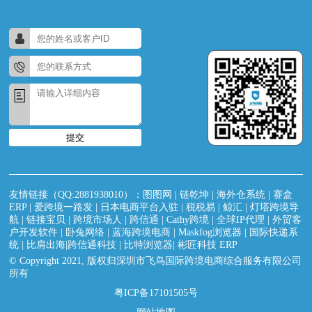
提交
友情链接（QQ:2881938010）：
图图网
|
链乾坤
|
海外仓系统
|
赛盒
ERP
|
爱跨境一路发
|
日本电商平台入驻
|
税税易
|
鲸汇
|
灯塔跨境导
航
|
链接宝贝
|
跨境市场人
|
跨信通
|
Cathy跨境
|
全球IP代理
|
外贸客
户开发软件
|
卧兔网络
|
蓝海跨境电商
|
Maskfog浏览器
|
国际快递系
统
|
比肩出海|跨信通科技
|
比特浏览器
|
彬匠科技 ERP
© Copyright 2021, 版权归深圳市飞鸟国际跨境电商综合服务有限公司
所有
粤ICP备17101505号