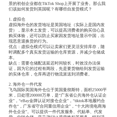
景的初创企业都在TikTok Shop上开展了业务。那么我
们该如何发货到英国呢？有哪些自发货模式？
1. 虚拟仓
虚拟海外仓的发货地址是英国地址（实际上是国内发
货），显示本土发货，可以提高消费者的购买信心及
购买体验，还可以防止买家因发货地址显示中国，出
现恶意退换货的行为。
优点：虚拟仓模式可以让卖家们更灵活安排库存，随
时调配多个真实发货运输的仓库资源，并减少仓储成
本。
缺点：需要仓储配送延迟时间较长，时效没办法保
证，因为它的过程有两段，先是要货物给到发货运输
的实体仓库，仓库再进行物流派送到消费者。
2. 海外仓一件代发
飞鸟国际英国海外仓位于英国曼彻斯特，面积25000平
米，日处理200000万单，是“广东省公共海外仓认证企
业”，“eBay金牌认证对接仓企业”，“tiktok本地履约合
作仓“，广东省守合同重信用企业”，“十大跨境电商海
外仓企业”。可以提供一件代发服务、代贴单、代发