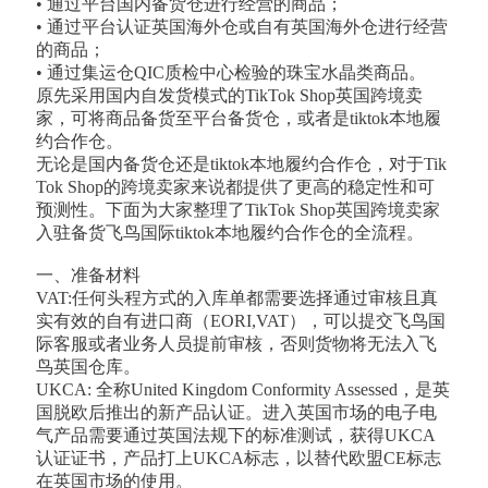
• 通过平台国内备货仓进行经营的商品；
• 通过平台认证英国海外仓或自有英国海外仓进行经营
的商品；
• 通过集运仓QIC质检中心检验的珠宝水晶类商品。
原先采用国内自发货模式的TikTok Shop英国跨境卖
家，可将商品备货至平台备货仓，或者是tiktok本地履
约合作仓。
无论是国内备货仓还是tiktok本地履约合作仓，对于Tik
Tok Shop的跨境卖家来说都提供了更高的稳定性和可
预测性。下面为大家整理了TikTok Shop英国跨境卖家
入驻备货飞鸟国际tiktok本地履约合作仓的全流程。
一、准备材料
VAT:任何头程方式的入库单都需要选择通过审核且真
实有效的自有进口商（EORI,VAT），可以提交飞鸟国
际客服或者业务人员提前审核，否则货物将无法入飞
鸟英国仓库。
UKCA: 全称United Kingdom Conformity Assessed，是英
国脱欧后推出的新产品认证。进入英国市场的电子电
气产品需要通过英国法规下的标准测试，获得UKCA
认证证书，产品打上UKCA标志，以替代欧盟CE标志
在英国市场的使用。