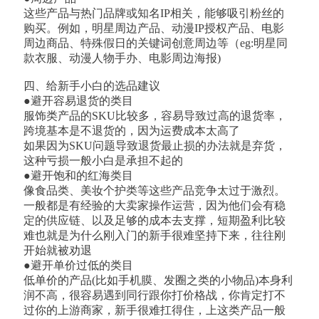
这些产品与热门品牌或知名IP相关，能够吸引粉丝的
购买。例如，明星周边产品、动漫IP授权产品、电影
周边商品、特殊假日的关键词创意周边等（eg:明星同
款衣服、动漫人物手办、电影周边海报)
四、给新手小白的选品建议
●避开容易退货的类目
服饰类产品的SKU比较多，容易导致过高的退货率，
跨境基本是不退货的，因为运费成本太高了
如果因为SKU问题导致退货最止损的办法就是弃货，
这种亏损一般小白是承担不起的
●避开饱和的红海类目
像食品类、美妆个护类等这些产品竞争太过于激烈。
一般都是有经验的大卖家操作运营，因为他们会有稳
定的供应链、以及足够的成本去支撑，短期盈利比较
难也就是为什么刚入门的新手很难坚持下来，往往刚
开始就被劝退
●避开单价过低的类目
低单价的产品(比如手机膜、发圈之类的小物品)本身利
润不高，很容易遇到同行跟你打价格战，你肯定打不
过你的上游商家，新手很难扛得住，上这类产品一般