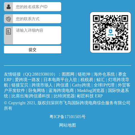
提交
友情链接（QQ:2881938010）：
图图网
|
链乾坤
|
海外仓系统
|
赛盒
ERP
|
爱跨境一路发
|
日本电商平台入驻
|
税税易
|
鲸汇
|
灯塔跨境导
航
|
链接宝贝
|
跨境市场人
|
跨信通
|
Cathy跨境
|
全球IP代理
|
外贸客
户开发软件
|
卧兔网络
|
蓝海跨境电商
|
Maskfog浏览器
|
国际快递系
统
|
比肩出海|跨信通科技
|
比特浏览器
|
彬匠科技 ERP
© Copyright 2021, 版权归深圳市飞鸟国际跨境电商综合服务有限公司
所有
粤ICP备17101505号
网站地图