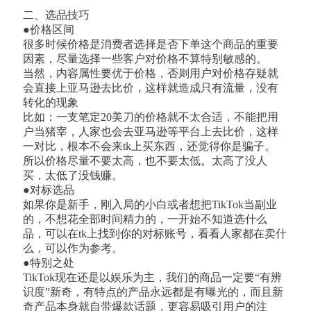
二、选品技巧
●价格区间
很多时候价格是消费者选择是否下单这个商品的重要
因素，尽量选择一些客户对价格不算特别敏感的。
当然，内容属性要优于价格，否则用户对价格存疑就
会直接上亚马逊去比价，这样就造成只有流量，没有
转化的现象
比如：一支笔定20美刀的价格就不太合适，不能把用
户当猪宰，人家也会去亚马逊等平台上去比价，这样
一对比，根本不会来tk上买东西，还觉得你是骗子。
所以价格尽量不要太高，也不要太低。太高了没人
买，太低了没钱赚。
●对标选品
如果你是新手，刚入局的小白或者想把TikTok当副业
的，不想花全部时间精力的，一开始不知道选什么
品，可以在tk上找到你的对标账号，看看人家都在卖什
么，可以作为参考。
●特别之处
TikTok现在还是以娱乐为主，我们的商品一定要“有辨
识度”新奇，有特点的产品永远都是有曝光的，而且新
奇产品本身就自带爆款话题，更容易吸引用户的注