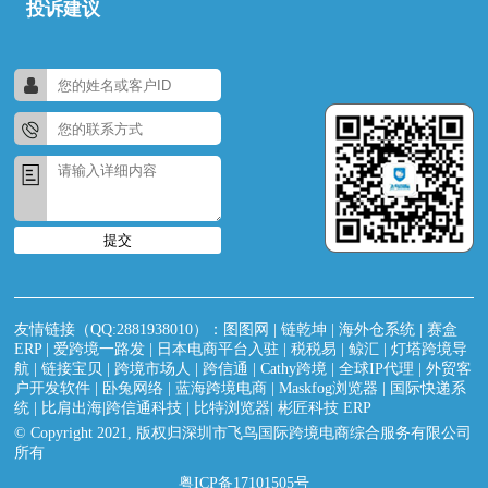
投诉建议
提交
友情链接（QQ:2881938010）：
图图网
|
链乾坤
|
海外仓系统
|
赛盒
ERP
|
爱跨境一路发
|
日本电商平台入驻
|
税税易
|
鲸汇
|
灯塔跨境导
航
|
链接宝贝
|
跨境市场人
|
跨信通
|
Cathy跨境
|
全球IP代理
|
外贸客
户开发软件
|
卧兔网络
|
蓝海跨境电商
|
Maskfog浏览器
|
国际快递系
统
|
比肩出海|跨信通科技
|
比特浏览器
|
彬匠科技 ERP
© Copyright 2021, 版权归深圳市飞鸟国际跨境电商综合服务有限公司
所有
粤ICP备17101505号