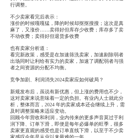
行调整。
不少卖家看完后表示：
涨价的时候嘎嘎猛，降的时候却抠抠搜搜；这次是真
麻了，又涨价……卖得好但库存少收费；库存多了卖
不动收费；卖得好但退货多收费
也有卖家分析道：
看完新政策，感受是在加速筛洗卖家，加速剔除弱者
出场同时让利给有实力的卖家，加速了调配弱者与强
者之间资源的分配不均衡。
竞争加剧、利润消失2024卖家应如何破局？
新规发布后，虽说有新优惠，但上涨的费用也不少，
这对卖家来说意味着一定的负担。有业内人士就此分
析，整体而言，2024 年的卖家成本还会继续上升，需
及时调整策略来适应变动。
回顾今年营收和利润，业内传来的更多声音莫过于利
润下降、订单下滑，即便是每年必爆单的旺季，很多
卖家更直观的感受也是订单直线下滑，以至于不少卖
家感叹今年是从业以来最难的一年。