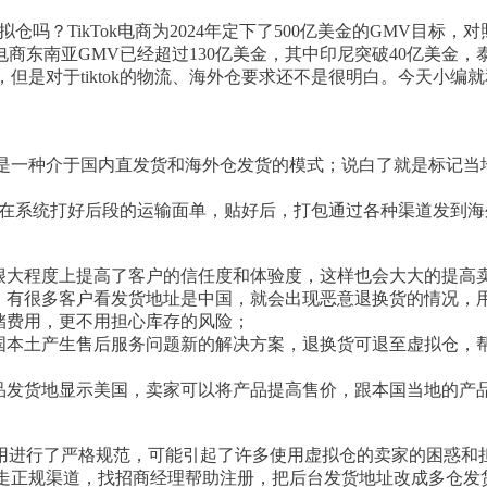
虚拟仓吗？TikTok电商为2024年定下了500亿美金的GMV目标
电商东南亚GMV已经超过130亿美金，其中印尼突破40亿美金，泰国
是对于tiktok的物流、海外仓要求还不是很明白。今天小编就和
是一种介于国内直发货和海外仓发货的模式；说白了就是标记当
 在系统打好后段的运输面单，贴好后，打包通过各种渠道发到
，很大程度上提高了客户的信任度和体验度，这样也会大大的提高
恼，有很多客户看发货地址是中国，就会出现恶意退换货的情况，
储费用，更不用担心库存的风险；
美国本土产生售后服务问题新的解决方案，退换货可退至虚拟仓，
物品发货地显示美国，卖家可以将产品提高售价，跟本国当地的产
仓使用进行了严格规范，可能引起了许多使用虚拟仓的卖家的困惑
走正规渠道，找招商经理帮助注册，把后台发货地址改成多仓发