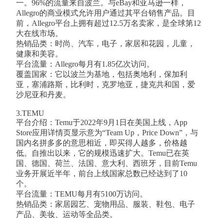
一。96%的流量来自波兰。与eBay和亚马逊一样，
Allegro的商业模式允许用户通过其平台销售产品。目
前，Allegro平台上拥有超过12.5万名卖家，是全球第12
大在线市场。
热销品类：时尚、汽车，电子，家居和花园，儿童，
健康和美容。
平台流量：Allegro每月有1.85亿次访问。
覆盖国家：它以波兰为基地，包括奥地利，保加利
亚，塞浦路斯，比利时，克罗地亚，捷克共和国，爱
沙尼亚和丹麦。
3.TEMU
平台介绍：Temu于2022年9月1日在美国上线，App
Store应用详情页显示意为“Team Up，Price Down”，与
国内名拼多多的意思相近，即买得人越多，价格越
低。自推出以来，它的规模迅速扩大。Temu已在英
国、德国、荷兰、法国、意大利、西班牙，目前Temu
业务开展近半年，前台上线国家总数已经达到了10
个。
平台流量：TEMU每月有5100万访问。
热销品类：家居园艺、宠物用品、服装、鞋包、电子
产品、美妆、运动等全品类。