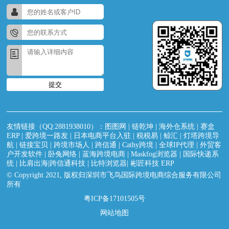
提交
友情链接（QQ:2881938010）：
图图网
|
链乾坤
|
海外仓系统
|
赛盒
ERP
|
爱跨境一路发
|
日本电商平台入驻
|
税税易
|
鲸汇
|
灯塔跨境导
航
|
链接宝贝
|
跨境市场人
|
跨信通
|
Cathy跨境
|
全球IP代理
|
外贸客
户开发软件
|
卧兔网络
|
蓝海跨境电商
|
Maskfog浏览器
|
国际快递系
统
|
比肩出海|跨信通科技
|
比特浏览器
|
彬匠科技 ERP
© Copyright 2021, 版权归深圳市飞鸟国际跨境电商综合服务有限公司
所有
粤ICP备17101505号
网站地图