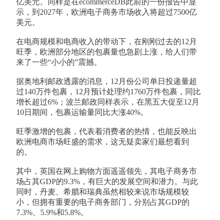
亿美元。同样是在ecommerceDB此前的一份报告中显
示，到2027年，欧洲电子商务市场收入将超过7500亿
美元。
在电商规模和电商收入的带动下，在刚刚过去的12月
旺季，欧洲部分地区的包裹量也急剧上涨，给人们带
来了一些“小小的”震撼。
据奥地利邮政透露的消息，12月份公司单日投递量超
过140万件包裹，12月预计处理约1760万件包裹，同比
增长超过6%；波兰邮政同样表示，在黑五大促至12月
10日期间，包裹运输量同比大涨40%。
旺季激增的包裹，代表着消费者的热情，也能反映出
欧洲电商市场旺盛的需求，这无疑卖家们最想看到
的。
其中，英国在网上购物方面遥遥领先，其电子商务市
场占其GDP的9.3%，有巨大的发展空间和潜力。与此
同时，丹麦、希腊和瑞典虽然相较来说市场规模较
小，但拥有重要的电子商务部门，分别占其GDP的
7.3%、5.9%和5.8%。