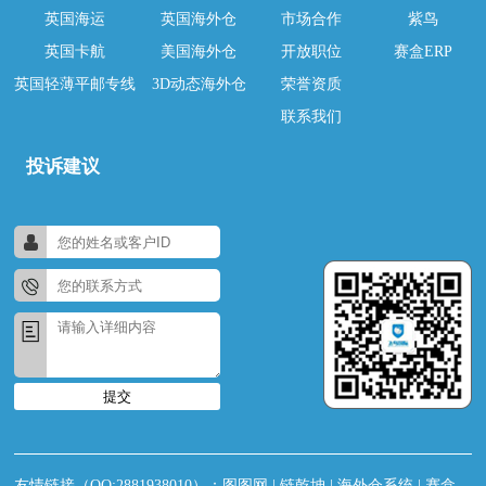
英国海运
英国海外仓
市场合作
紫鸟
英国卡航
美国海外仓
开放职位
赛盒ERP
英国轻薄平邮专线
3D动态海外仓
荣誉资质
联系我们
投诉建议
提交
友情链接（QQ:2881938010）：
图图网
|
链乾坤
|
海外仓系统
|
赛盒