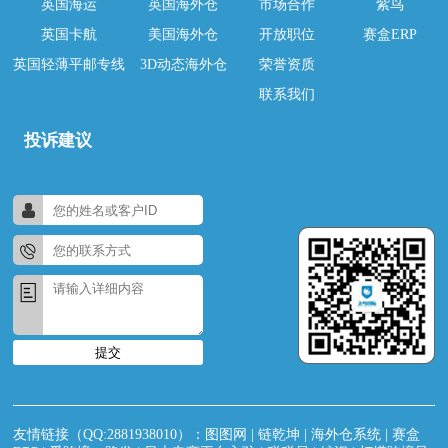
英国海运
英国海外仓
市场合作
紫鸟
英国卡航
美国海外仓
开放职位
赛盒ERP
英国轻薄平邮专线
3D动态海外仓
荣誉资质
联系我们
投诉建议
提交
友情链接（QQ:2881938010）：
图图网
|
链乾坤
|
海外仓系统
|
赛盒