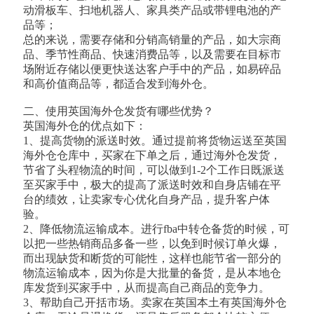
动滑板车、扫地机器人、家具类产品或带锂电池的产
品等；
总的来说，需要存储和分销高销量的产品，如大宗商
品、季节性商品、快速消费品等，以及需要在目标市
场附近存储以便更快送达客户手中的产品，如易碎品
和高价值商品等，都适合发到海外仓。
二、使用英国海外仓发货有哪些优势？
英国海外仓的优点如下：
1、提高货物的派送时效。通过提前将货物运送至英国
海外仓仓库中，买家在下单之后，通过海外仓发货，
节省了头程物流的时间，可以做到1-2个工作日既派送
至买家手中，极大的提高了派送时效和自身店铺在平
台的绩效，让卖家专心优化自身产品，提升客户体
验。
2、降低物流运输成本。进行fba中转仓备货的时候，可
以把一些热销商品多备一些，以免到时候订单火爆，
而出现缺货和断货的可能性，这样也能节省一部分的
物流运输成本，因为你是大批量的备货，是从本地仓
库发货到买家手中，从而提高自己商品的竞争力。
3、帮助自己开括市场。卖家在英国本土有英国海外仓