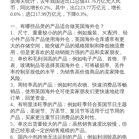
据海关统计，去年我国进出口总值41.76万亿元人民
币，同比增长0.2%。其中，出口23.77万亿元，增长
0.6%；进口17.99万亿元，下降0.3%。
一、有哪些品类的产品适合做英国海外仓？
1、尺寸、重量较小的的产品：例如服装、3C配件、轻
小件产品等产品使用海外仓，英国海外仓库通常有更
大的存储空间，能突破产品的规格限制和降低物流费
用，但是更喜欢的是动销能力强的产品和卖家朋友。
2、单价和毛利润高的产品：例如电子产品、首饰、手
表、玻璃制品等选择英国海外仓，可将破损率、丢件
率控制至很低的水平，为销售高价值商品的卖家降低
风险。
3、周转率高的产品：例如时尚衣物、快速消费品等畅
销品，使用英国海外仓可使卖家朋友们更快速地处理
订单，回笼资金。
4、有明显淡旺季的产品：例如旺季符合英国节日主题
的产品，圣诞节、万圣节、复活节等适用于过节用的
产品，买家更注重节日消费品的及时性。
5、单次出货量较大的产品：虽然销售速度比较慢，但
是已经形成一定的销售规模的产品。
6、国内小包跨地无法运到的产品：例如利润较高的电