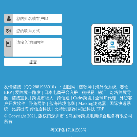
提交
友情链接（QQ:2881938010）：
图图网
|
链乾坤
|
海外仓系统
|
赛盒
ERP
|
爱跨境一路发
|
日本电商平台入驻
|
税税易
|
鲸汇
|
灯塔跨境导
航
|
链接宝贝
|
跨境市场人
|
跨信通
|
Cathy跨境
|
全球IP代理
|
外贸客
户开发软件
|
卧兔网络
|
蓝海跨境电商
|
Maskfog浏览器
|
国际快递系
统
|
比肩出海|跨信通科技
|
比特浏览器
|
彬匠科技 ERP
© Copyright 2021, 版权归深圳市飞鸟国际跨境电商综合服务有限公司
所有
粤ICP备17101505号