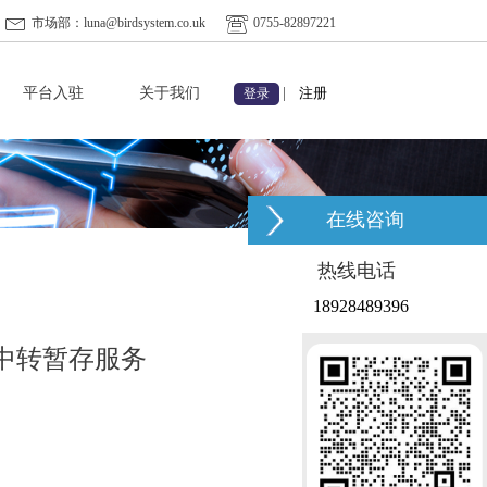
市场部：luna@birdsystem.co.uk
0755-82897221
平台入驻
关于我们
|
注册
登录
在线咨询
热线电话
18928489396
A中转暂存服务