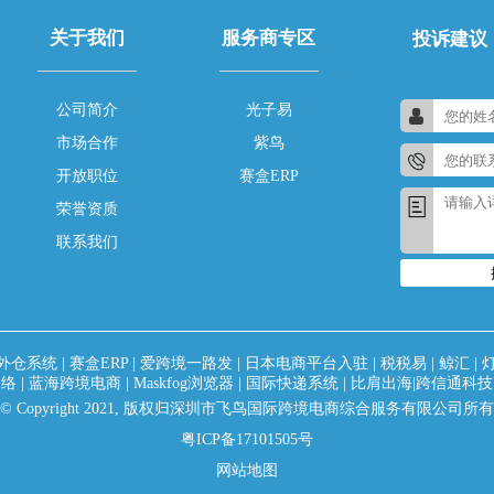
关于我们
服务商专区
投诉建议
公司简介
光子易
市场合作
紫鸟
开放职位
赛盒ERP
荣誉资质
联系我们
外仓系统
|
赛盒ERP
|
爱跨境一路发
|
日本电商平台入驻
|
税税易
|
鲸汇
|
网络
|
蓝海跨境电商
|
Maskfog浏览器
|
国际快递系统
|
比肩出海|跨信通科技
© Copyright 2021, 版权归深圳市飞鸟国际跨境电商综合服务有限公司所有
粤ICP备17101505号
网站地图