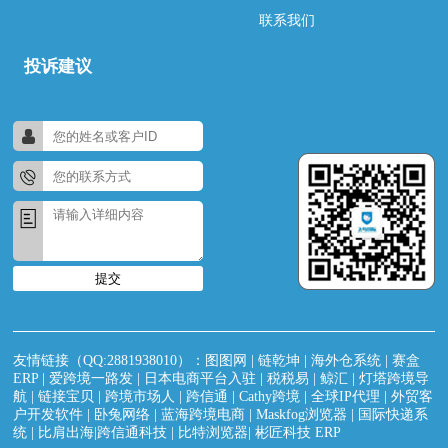
联系我们
投诉建议
提交
友情链接（QQ:2881938010）：
图图网
|
链乾坤
|
海外仓系统
|
赛盒
ERP
|
爱跨境一路发
|
日本电商平台入驻
|
税税易
|
鲸汇
|
灯塔跨境导
航
|
链接宝贝
|
跨境市场人
|
跨信通
|
Cathy跨境
|
全球IP代理
|
外贸客
户开发软件
|
卧兔网络
|
蓝海跨境电商
|
Maskfog浏览器
|
国际快递系
统
|
比肩出海|跨信通科技
|
比特浏览器
|
彬匠科技 ERP