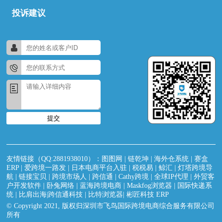
投诉建议
提交
友情链接（QQ:2881938010）：
图图网
|
链乾坤
|
海外仓系统
|
赛盒
ERP
|
爱跨境一路发
|
日本电商平台入驻
|
税税易
|
鲸汇
|
灯塔跨境导
航
|
链接宝贝
|
跨境市场人
|
跨信通
|
Cathy跨境
|
全球IP代理
|
外贸客
户开发软件
|
卧兔网络
|
蓝海跨境电商
|
Maskfog浏览器
|
国际快递系
统
|
比肩出海|跨信通科技
|
比特浏览器
|
彬匠科技 ERP
© Copyright 2021, 版权归深圳市飞鸟国际跨境电商综合服务有限公司
所有