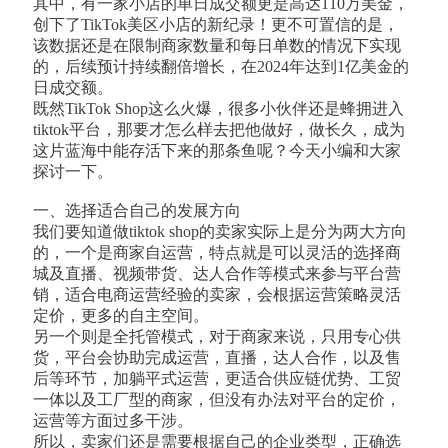
其中，有一家小店的单日成交额更是高达110万美金，
创下了TikTok美区小店的新纪录！更不可置信的是，
该数据还是在限制商家数量和每日单数的情况下实现
的，后续预计持续翻倍增长，在2024年达到1亿美金的
日成交额。
既然TikTok Shop这么火爆，很多小伙伴还是蜂拥进入
tiktok平台，那要才怎么样去把他做好，做长久，成为
这片蓝海中能存活下来的那条鱼呢？今天小编和大家
探讨一下。
一、选择适合自己的发展方向
我们要知道做tiktok shop的卖家实际上是分为两大方向
的，一个是商家自运营，特点就是可以灵活的选择商
城及直播、视频带货、达人合作等模式来参与平台营
销，适合电商运营经验的卖家，会根据运营策略灵活
定价，更多的自主空间。
另一个则是全托管模式，对于商家来说，只用专心供
货，平台会协助完成运营，直播，达人合作，以及售
后等环节，加躺平式运营，更适合供应链优势、工贸
一体以及工厂型的商家，但没有办法对平台的定价，
运营等方面过多干涉。
所以，卖家们还是需要根据自己的企业类型，正确选