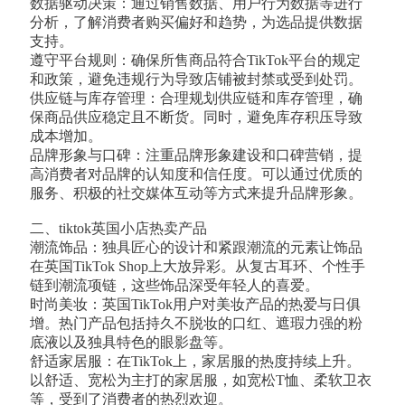
数据驱动决策：通过销售数据、用户行为数据等进行
分析，了解消费者购买偏好和趋势，为选品提供数据
支持。
遵守平台规则：确保所售商品符合TikTok平台的规定
和政策，避免违规行为导致店铺被封禁或受到处罚。
供应链与库存管理：合理规划供应链和库存管理，确
保商品供应稳定且不断货。同时，避免库存积压导致
成本增加。
品牌形象与口碑：注重品牌形象建设和口碑营销，提
高消费者对品牌的认知度和信任度。可以通过优质的
服务、积极的社交媒体互动等方式来提升品牌形象。
二、tiktok英国小店热卖产品
潮流饰品：独具匠心的设计和紧跟潮流的元素让饰品
在英国TikTok Shop上大放异彩。从复古耳环、个性手
链到潮流项链，这些饰品深受年轻人的喜爱。
时尚美妆：英国TikTok用户对美妆产品的热爱与日俱
增。热门产品包括持久不脱妆的口红、遮瑕力强的粉
底液以及独具特色的眼影盘等。
舒适家居服：在TikTok上，家居服的热度持续上升。
以舒适、宽松为主打的家居服，如宽松T恤、柔软卫衣
等，受到了消费者的热烈欢迎。