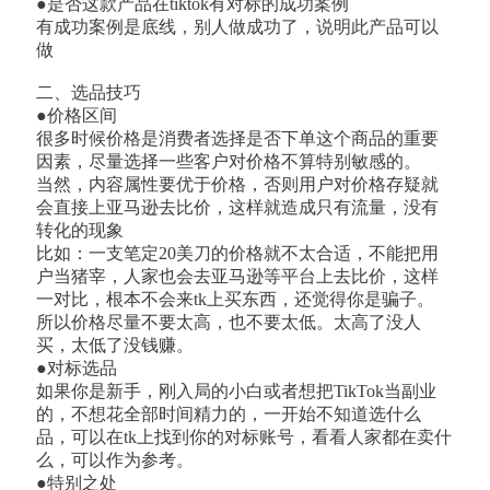
●是否这款产品在tiktok有对标的成功案例
有成功案例是底线，别人做成功了，说明此产品可以
做
二、选品技巧
●价格区间
很多时候价格是消费者选择是否下单这个商品的重要
因素，尽量选择一些客户对价格不算特别敏感的。
当然，内容属性要优于价格，否则用户对价格存疑就
会直接上亚马逊去比价，这样就造成只有流量，没有
转化的现象
比如：一支笔定20美刀的价格就不太合适，不能把用
户当猪宰，人家也会去亚马逊等平台上去比价，这样
一对比，根本不会来tk上买东西，还觉得你是骗子。
所以价格尽量不要太高，也不要太低。太高了没人
买，太低了没钱赚。
●对标选品
如果你是新手，刚入局的小白或者想把TikTok当副业
的，不想花全部时间精力的，一开始不知道选什么
品，可以在tk上找到你的对标账号，看看人家都在卖什
么，可以作为参考。
●特别之处