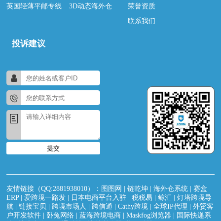
英国轻薄平邮专线
3D动态海外仓
荣誉资质
联系我们
投诉建议
提交
友情链接（QQ:2881938010）：
图图网
|
链乾坤
|
海外仓系统
|
赛盒
ERP
|
爱跨境一路发
|
日本电商平台入驻
|
税税易
|
鲸汇
|
灯塔跨境导
航
|
链接宝贝
|
跨境市场人
|
跨信通
|
Cathy跨境
|
全球IP代理
|
外贸客
户开发软件
|
卧兔网络
|
蓝海跨境电商
|
Maskfog浏览器
|
国际快递系