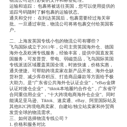
物流公司进行必要的文件和标签处理。
运输和追踪： 包裹将被送往英国，您可以使用提供的
追踪号码随时了解包裹的运输状态。
通关和交付： 在到达英国后，包裹需要经过海关审
批。一旦通过审批，物流公司将将包裹交付给英国客
户。
二、上海发英国专线小包的物流公司有哪些？
飞鸟国际成立于2011年，公司主营英国海外仓、德国
海外仓及欧洲专线服务，经验丰富，提供中国直发英
国服务，可发普货、带电、弱磁货品，飞鸟国际英国
专线派送区域覆盖英国全境，时效快速，价格实惠，
通关便捷。可帮助跨境卖家在新产品开发、海外仓缺
货补货、减少库存积压、打造商品爆款等方面给予极
大助力。是“广东省公共海外仓认证企业”，“eBay金牌
认证对接仓企业”，“tiktok本地履约合作仓”，广东省守
合同重信用企业”，“十大跨境电商海外仓企业”。同时
能满足亚马逊、Tiktok、速卖通、eBay、阿里国际站及
其他B2C跨境电商卖家、自建站/独立站卖家和外贸商
发货全球的物流需求。
三、如何选择物流专线公司？
1. 价格和服务对比