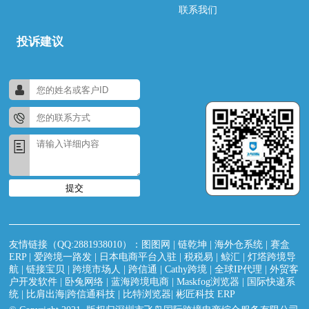
联系我们
投诉建议
提交
友情链接（QQ:2881938010）：
图图网
|
链乾坤
|
海外仓系统
|
赛盒
ERP
|
爱跨境一路发
|
日本电商平台入驻
|
税税易
|
鲸汇
|
灯塔跨境导
航
|
链接宝贝
|
跨境市场人
|
跨信通
|
Cathy跨境
|
全球IP代理
|
外贸客
户开发软件
|
卧兔网络
|
蓝海跨境电商
|
Maskfog浏览器
|
国际快递系
统
|
比肩出海|跨信通科技
|
比特浏览器
|
彬匠科技 ERP