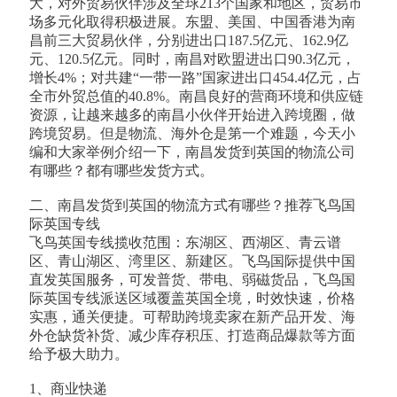
大，对外贸易伙伴涉及全球213个国家和地区，贸易市
场多元化取得积极进展。东盟、美国、中国香港为南
昌前三大贸易伙伴，分别进出口187.5亿元、162.9亿
元、120.5亿元。同时，南昌对欧盟进出口90.3亿元，
增长4%；对共建“一带一路”国家进出口454.4亿元，占
全市外贸总值的40.8%。南昌良好的营商环境和供应链
资源，让越来越多的南昌小伙伴开始进入跨境圈，做
跨境贸易。但是物流、海外仓是第一个难题，今天小
编和大家举例介绍一下，南昌发货到英国的物流公司
有哪些？都有哪些发货方式。
二、南昌发货到英国的物流方式有哪些？推荐飞鸟国
际英国专线
飞鸟英国专线揽收范围：东湖区、西湖区、青云谱
区、青山湖区、湾里区、新建区。飞鸟国际提供中国
直发英国服务，可发普货、带电、弱磁货品，飞鸟国
际英国专线派送区域覆盖英国全境，时效快速，价格
实惠，通关便捷。可帮助跨境卖家在新产品开发、海
外仓缺货补货、减少库存积压、打造商品爆款等方面
给予极大助力。
1、商业快递