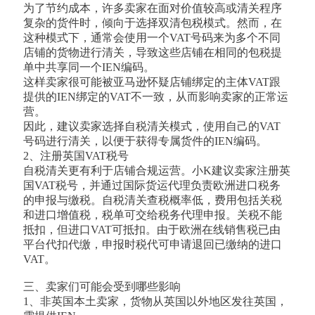
为了节约成本，许多卖家在面对价值较高或清关程序
复杂的货件时，倾向于选择双清包税模式。然而，在
这种模式下，通常会使用一个VAT号码来为多个不同
店铺的货物进行清关，导致这些店铺在相同的包税提
单中共享同一个IEN编码。
这样卖家很可能被亚马逊怀疑店铺绑定的主体VAT跟
提供的IEN绑定的VAT不一致，从而影响卖家的正常运
营。
因此，建议卖家选择自税清关模式，使用自己的VAT
号码进行清关，以便于获得专属货件的IEN编码。
2、注册英国VAT税号
自税清关更有利于店铺合规运营。小K建议卖家注册英
国VAT税号，并通过国际货运代理负责欧洲进口税务
的申报与缴税。自税清关查税概率低，费用包括关税
和进口增值税，税单可交给税务代理申报。关税不能
抵扣，但进口VAT可抵扣。由于欧洲在线销售税已由
平台代扣代缴，申报时税代可申请退回已缴纳的进口
VAT。
三、卖家们可能会受到哪些影响
1、非英国本土卖家，货物从英国以外地区发往英国，