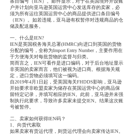
条目编号（IEN）。邮件显示，对于在英国境外开设账
户并计划向亚马逊英国运营中心发送库存的卖家，必
须为所有运往英国运营中心的商品提供进口条目编号
（IEN）。如若违规，亚马逊有权暂停对违规商品的仓
储及配送服务。
一、什么是IEN?
IEN是英国税务海关总署(HMRC)向进口到英国的货物
分配的编号，全称为Import Entry Number，主要作用在
于方便海关对每批货物的监督与归类。
简而言之，IEN可看作是进口编码，对于后台地址显示
非英国的卖家而言，他们被视为进口商。根据海关规
定，进口货物必须填写这一编码。
自2019年4月1日起，受英国海关FHDDS影响，亚马逊
开始要求非欧盟卖家为储存在英国运营中心的商品保
留特定记录，并填写相应的IEN。此前，亚马逊并未强
制执行此要求，导致许多卖家未提交IEN。结果这次账
号被暂停。
二、卖家如何获得IEN码？
1、向货代索取
如果卖家有货运代理，则货运代理会向卖家传达IEN。