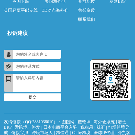
英国卡航
美国海外仓
开放职位
赛盒ERP
英国轻薄平邮专线
3D动态海外仓
荣誉资质
联系我们
投诉建议
提交
友情链接（QQ:2881938010）：
图图网
|
链乾坤
|
海外仓系统
|
赛盒
ERP
|
爱跨境一路发
|
日本电商平台入驻
|
税税易
|
鲸汇
|
灯塔跨境导
航
|
链接宝贝
|
跨境市场人
|
跨信通
|
Cathy跨境
|
全球IP代理
|
外贸客