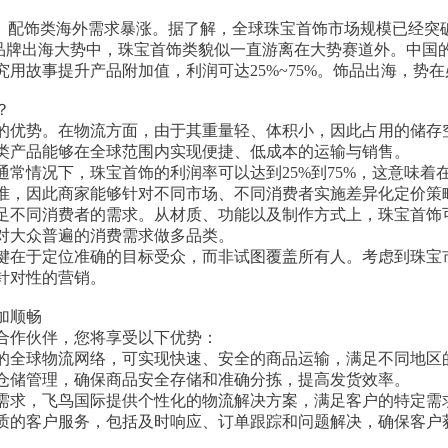
 配饰类海外需求暴涨。据了解，全球珠宝首饰市场规模已经突破3
前的品牌出海大势中，珠宝首饰类貌似一直游离在大势赛道外。中
用故事提升产品附加值，利润可达25%~75%。饰品出海，势在
？
的优势。在物流方面，由于其重量轻、体积小，因此占用的储存
类产品能够在全球范围内实现便捷、低成本的运输与销售。
通常情况下，珠宝首饰的利润率可以达到25%到75%，这意味着
准，因此商家能够针对不同市场、不同消费者实施差异化定价策
足不同消费者的需求。从材质、功能以及制作方式上，珠宝首饰
对大众普遍的消费需求做多品类。
键在于定位准确的目标受众，而非试图覆盖所有人。考虑到珠宝
针对性的营销。
加顺畅
合作伙伴，您将享受以下优势：
的全球物流网络，可实现快速、安全的商品运输，满足不同地区
仓储管理，确保商品安全存储和准确分拣，提高发货效率。
需求，飞鸟国际提供个性化的物流解决方案，满足客户的特定需
质的客户服务，包括及时响应、订单跟踪和问题解决，确保客户