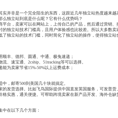
其实并非是一个完全陌生的东西，这跟近几年独立站热度越来越
那么独立站到底是什么呢？它有什么优势吗？
商平台，卖家可以在网站上，上传自己的产品，然后通过营销、
但当时的独立站技术门槛高，且用户体验感也比较差。所以大多数
，降低了独立站的技术门槛，同时简化了独立站的操作，使得独立
用顺丰、德邦、圆通、中通、极兔速递；
宝通、2cship、51tracking等可以选择。
递能为卖家节省15%-50%以上运费成本；
适中，邮寄500到美国几十块就搞定。
家的发货选择。比如飞鸟国际提供中国直发英国服务，可发普货
价格实惠，通关便捷。可帮助跨境卖家在新产品开发、海外仓缺
集中在以下几个方面：