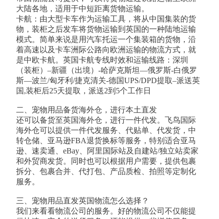
大陆各地，适用于中短距离货物运输。
卡航：由大型卡车作为运输工具，将从中国集装的货
物，装柜之后发车将货物运输到英国的一种陆地运输
模式。简单来说是用汽车托运一个集装箱的货物，沿
着高速以及卡车洲际公路向欧洲运输的物流方式，就
是中欧卡航。英国卡航专线时效和运输线路：深圳
（装柜）–新疆（出境）-哈萨克斯坦—俄罗斯-白俄罗
斯—波兰/匈牙利/捷克清关-德国UPS/DPD提取–派送英
国,装柜后25天提取，派送2到5个工作日
二、宠物用品备货海外仓，进行本土直发
还可以备货至英国海外仓，进行一件代发。飞鸟国际
海外仓可以提供一件代发服务、代贴单、代发货，中
转仓储、亚马逊FBA退货换标等服务，特别适合亚马
逊、速卖通、eBay、阿里国际站及自建站/独立站卖家
和外贸商发货。同时也可以根据用户需要，提供包裹
拆分、包裹合并、代打包、产品质检、拍照等定制化
服务。
三、宠物用品直发英国物流怎么选择？
我们来看看物流公司的服务。好的物流公司不仅能提