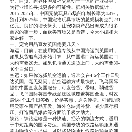
览、商贸、跨界体验及社交互动于一体的行业盛会，
为行业增长寻找更多的可能性。据相关数据统计，
2015-2025年，中国宠物玩具市场的年增长率为4.4%，
预计到2025年，中国宠物玩具市场的总规模将达到231
亿元。良好的增长势头，让宠物类产品出海成为很多
商家的第一步，而欧美市场又是首选，今天小编和大
家讲解一下。
一、宠物用品直发英国需要几天？
海运：目前，在使用物流专线从中国海运到英国时，
如果从货船离港开始计算，从中国港口海运英国港口
大约需要20天。如果包括通关送货上门，大约需要30-
40个自然日。
空运：如果你选择航空运输，通常会在4-6个工作日到
达英国。毫无疑问，航空运输方式最快的。飞鸟国际
提供中国直发英国服务，可发普货、带电、弱磁货
品，飞鸟国际英国专线派送区域覆盖英国全境，时效
最快4个工作日签收，价格实惠，通关便捷。可帮助跨
境卖家在新产品开发、海外仓缺货补货、减少库存积
压、打造商品爆款等方面给予极大助力。
铁路：铁路运输是一种快速、经济的物流方式，适用
于中短距离的国际货运。英国专线的铁路运输服务通
常由物流公司提供，可以将货物通过铁路运输至欧洲