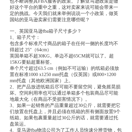
也不断调整其FBA服务的政策。了解亚马逊政策是做
好这个平台的重中之重，这对卖家来说可能会带来一
定的挑战。今天我们就来举例说说一个小政策，做英
国站的亚马逊卖家们需要注意哪些呢？
一、英国亚马逊fba箱子尺寸多少？
1、箱子尺寸：
包含多个标准尺寸商品的箱子在任何一侧的长度均不
得超过 25″（64cm）
英国单箱不超30KG。单边不超65CM就可以了。超
15KG要贴超重标签。
单个尺寸超过63.5 cm（例如不可运输）的纸箱必须放
置在标准1000 x1250 mm托盘（仅英国）或800×1200
mm托盘（其他欧洲国家）上。
2、把产品放进纸箱后尽可能不要留空间，避免摇晃损
坏。空间利用率也可以通过单箱多个包装商品尽可能
地最大化（在商品不受损害情况下）。
3、如果一起销售的产品重量超过30公斤，就需要把它
们放置在托盘上，并且必须在纸箱的所有侧面放置9个
纸箱。如果包裹重量超过30公斤的话，就需要通过托
盘装运。
4、亚马逊fba物流公司为了工作人员快速分辨货物，包