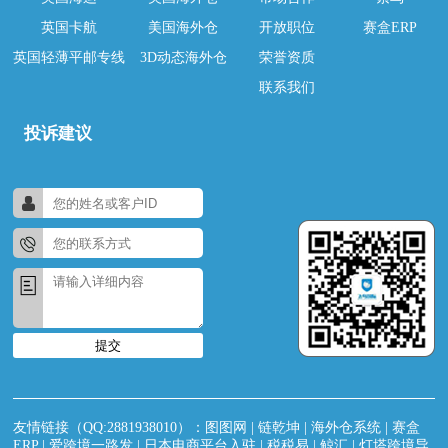
英国卡航
美国海外仓
开放职位
赛盒ERP
英国轻薄平邮专线
3D动态海外仓
荣誉资质
联系我们
投诉建议
提交
友情链接（QQ:2881938010）：
图图网
|
链乾坤
|
海外仓系统
|
赛盒
ERP
|
爱跨境一路发
|
日本电商平台入驻
|
税税易
|
鲸汇
|
灯塔跨境导