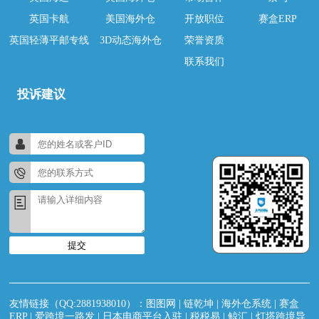
英国卡航
美国海外仓
开放职位
赛盒ERP
英国轻薄平邮专线
3D动态海外仓
荣誉资质
联系我们
投诉建议
提交
友情链接（QQ:2881938010）：
图图网
|
链乾坤
|
海外仓系统
|
赛盒
ERP
|
爱跨境一路发
|
日本电商平台入驻
|
税税易
|
鲸汇
|
灯塔跨境导